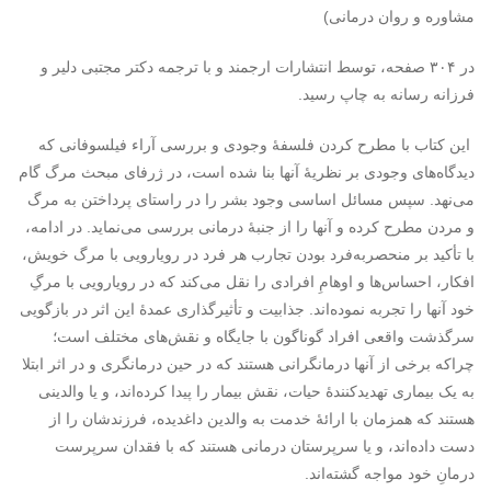
مشاوره و روان درمانی)
در ۳۰۴ صفحه، توسط انتشارات ارجمند و با ترجمه دکتر مجتبی دلیر و
فرزانه رسانه به چاپ رسید.
این کتاب با مطرح ‏کردن فلسفۀ وجودی و بررسی آراء فیلسوفانی که
دیدگاه‌‏های وجودی بر نظریۀ آنها بنا شده است، در ژرفای مبحث مرگ گام
می‌نهد. سپس مسائل اساسی وجود بشر را در راستای پرداختن به مرگ
و مردن مطرح کرده و آنها را از جنبۀ درمانی بررسی می‌نماید. در ادامه،
با تأکید بر منحصربه‏‌فرد بودن تجارب هر فرد در رویارویی با مرگ خویش،
افکار، احساس‌‏ها و اوهامِ افرادی را نقل می‌کند که در رویارویی با مرگِ
خود آنها را تجربه نموده‌اند. جذابیت و تأثیرگذاری عمدۀ این اثر در بازگویی
سرگذشت واقعی افراد گوناگون با جایگاه‌ و نقش‌های مختلف است؛
چراکه برخی از آنها درمانگرانی هستند که در حین درمانگری و در اثر ابتلا
به یک بیماری تهدید‌کنندۀ حیات، نقش بیمار را پیدا کرده‏‌اند، و یا والدینی
هستند که همزمان با ارائۀ خدمت به والدین داغدیده، فرزندشان را از
دست داده‌‏اند، و یا سرپرستان درمانی هستند که با فقدان سرپرست
درمانِ خود مواجه گشته‏‌اند.