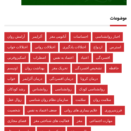
موضوعات
اخبار روانشناسی
احساسات
آناتومی مغز
آلزایمر
آرامش روان
استرس
ازدواج
اختلالات یادگیری
اختلالات روانی
اختلالات خواب
افسردگی
اعتیاد
اعتماد به نفس
اضطراب
اسکیزوفرنی
حافظه
تشخیص افسردگی
تحریک مغز
بهداشت روان
اوتیسم
درمان کرونا
درمان افسردگی
درمان آلزایمر
خواب
روانشناسی کودک
روانشناسی
روانشناس
رشد کودکان
سلامت روان
سلامت
سازمان نظام روان شناسی
زوال عقل
فرزندپروری
علایم بیماری های روانی
ضعف اعتماد به نفس
شخصیت
مهارت اجتماعی
مغز
فعالیت های شناختی مغز
فضای مجازی