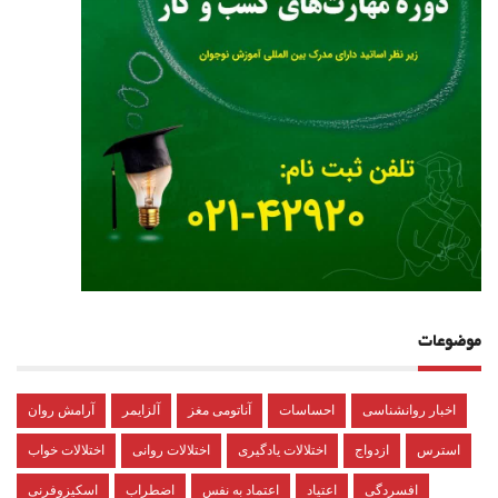
موضوعات
اخبار روانشناسی
احساسات
آناتومی مغز
آلزایمر
آرامش روان
استرس
ازدواج
اختلالات یادگیری
اختلالات روانی
اختلالات خواب
افسردگی
اعتیاد
اعتماد به نفس
اضطراب
اسکیزوفرنی