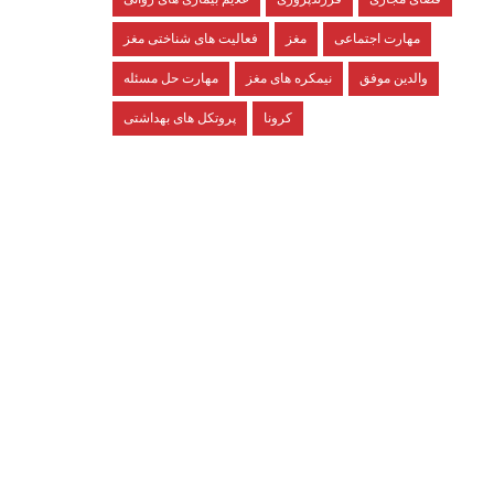
مهارت اجتماعی
مغز
فعالیت های شناختی مغز
والدین موفق
نیمکره های مغز
مهارت حل مسئله
کرونا
پروتکل های بهداشتی