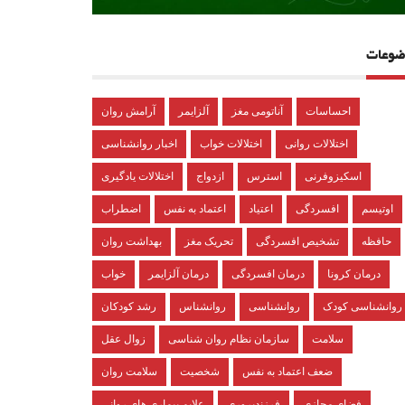
ضوعات
احساسات
آناتومی مغز
آلزایمر
آرامش روان
اختلالات روانی
اختلالات خواب
اخبار روانشناسی
اسکیزوفرنی
استرس
ازدواج
اختلالات یادگیری
اوتیسم
افسردگی
اعتیاد
اعتماد به نفس
اضطراب
حافظه
تشخیص افسردگی
تحریک مغز
بهداشت روان
درمان کرونا
درمان افسردگی
درمان آلزایمر
خواب
روانشناسی کودک
روانشناسی
روانشناس
رشد کودکان
سلامت
سازمان نظام روان شناسی
زوال عقل
ضعف اعتماد به نفس
شخصیت
سلامت روان
فضای مجازی
فرزندپروری
علایم بیماری های روانی