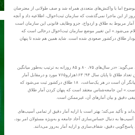
 موضوع اما با واکنش‌های متعددی همراه شد و صف طولانی از معترضان
روز از این ماجرا نمی‌گذشت که سازمان ثبت‌احوال، اطلاعیه داد و آنچه
شار آمار مربوط به طلاق و ازدواج، جزو وظایف قانونی این سازمان است
علام می‌شود.» این تغییر موضع سازمان ثبت‌احوال درحالی است که
ودار طلاق درکشور صعودی شده است. شاید همین هم شده تا پنهان
لیلا پرنیان، جامعه‌شناس است، او درباره وضع طلاق درکشور، می‌گوید: «در سال‌های ٧۵، ٨٠ و ٨۵ روزانه به ترتیب به‌طور میانگین
تعداد ١٠۶، ١۶۵ و ٢٧٠ فقره طلاق درکشور ثبت شده، همچنین تعداد طلاق تا پایان‌ سال ٩۴؛ ١۶٣هزارو٧۶۵ مورد و درمقابل آمار
ازدواج ۶٨۵‌هزارو٣۵٢ مورد ثبت شده که سیر صعودی طلاق بیانگر آن است در هر یک‌ساعت، ١٨ طلاق درکشور ثبت می‌شود که
 است.» این جامعه‌شناس معتقد است که پنهان کردن آمار طلاق
وصیفی دقیق و بیان آمارهای آن، غیرممکن است.
ند و تأکید می‌کند؛ بهتر است با ارایه آمار دقیق از تمامی آسیب‌های
سیب‌ها به دنبال حساس‌سازی آحاد جامعه و به‌ویژه مسئولان امر بود،
اسخ‌گویی دقیق، شفاف‌سازی و ارایه آمار به‌روز می‌دانند.