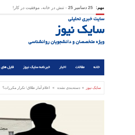
مهم:
25 دسامبر 25
-
تنش در خانه، موفقیت در کار!
سایت خبری تحلیلی
23 دسامبر 25
-
چرا اراده می‌کنیم ولی شکست می‌خو
سایک نیوز
21 دسامبر 25
-
یلدا؛ نماد تاب‌آوری اجتماعی در روزگا
ویژه متخصصان و دانشجویان روانشناسی
خانه
مقالات
اخبار
خبرنامه سایک نیوز
فایل های 
سایک نیوز
» دسته‌بندی نشده » اعلام آمار طلاق؛ تکرار مکررات؟