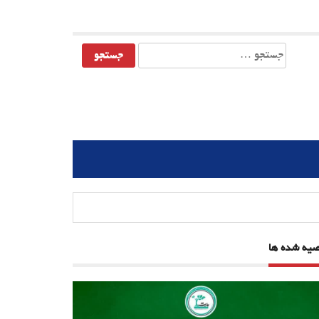
جستجو
برای:
صیه شده ها