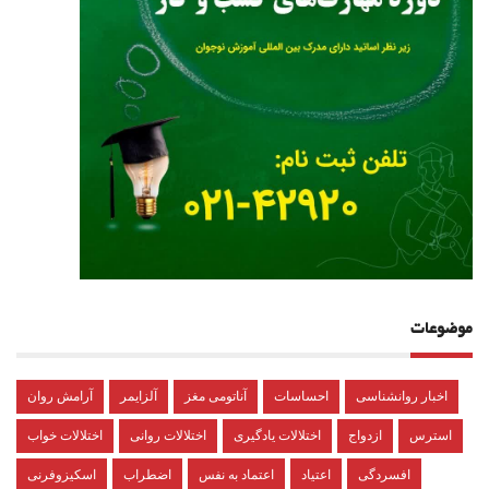
موضوعات
اخبار روانشناسی
احساسات
آناتومی مغز
آلزایمر
آرامش روان
استرس
ازدواج
اختلالات یادگیری
اختلالات روانی
اختلالات خواب
افسردگی
اعتیاد
اعتماد به نفس
اضطراب
اسکیزوفرنی