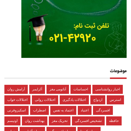
موضوعات
اخبار روانشناسی
احساسات
آناتومی مغز
آلزایمر
آرامش روان
استرس
ازدواج
اختلالات یادگیری
اختلالات روانی
اختلالات خواب
افسردگی
اعتیاد
اعتماد به نفس
اضطراب
اسکیزوفرنی
حافظه
تشخیص افسردگی
تحریک مغز
بهداشت روان
اوتیسم