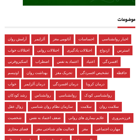
موضوعات
اخبار روانشناسی
احساسات
آناتومی مغز
آلزایمر
آرامش روان
استرس
ازدواج
اختلالات یادگیری
اختلالات روانی
اختلالات خواب
افسردگی
اعتیاد
اعتماد به نفس
اضطراب
اسکیزوفرنی
حافظه
تشخیص افسردگی
تحریک مغز
بهداشت روان
اوتیسم
درمان کرونا
درمان افسردگی
درمان آلزایمر
خواب
روانشناسی کودک
روانشناسی
روانشناس
رشد کودکان
سلامت روان
سلامت
سازمان نظام روان شناسی
زوال عقل
فرزندپروری
علایم بیماری های روانی
ضعف اعتماد به نفس
شخصیت
مهارت اجتماعی
مغز
فعالیت های شناختی مغز
فضای مجازی