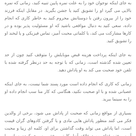
به جای اینکه نوجوان خود را به علت نمره پایین تنبیه کنید، زمانی که نمره
بالایی می گیرد او را تشویق کنید یا جشن بگیرید. در مقابل اینکه فرزند
خود را از بیرون رفتن با دوستانش محروم کنید به خاطر کاری که انجام
داده، سعی کنید به دنبال مواقعی باشید که او مسئولیت پذیر بوده و در
کارها مشارکت می کند، با کلماتی محبت آمیز، تماس فیزیکی و یا لبخند او
را تشویق کنید.
به جای اینکه پرداخت هزینه قبض موبایلش را متوقف کنید چون از حد
تعیین شده گذشته است، زمانی که با توجه به حد درنظر گرفته شده با
تلفن خود صحبت می کند به او پاداش دهید.
زمانی که کاری که انجام داده است مورد پسند شما نیست، به جای اینکه
عصبانی شده و با او صحبت نکنید، هنگامی که کار منا سب انجام داده او
را به سینما ببرید.
بسیاری از مواقع زمانی که صحبت از پاداش می شود، برخی از والدین
فکر می کنند منظور پاداش هایی مادی و یا گرفتن کادوهای گران قیمت
است، اما پاداش می تواند وقت گذاشتن برای او، کلمه ای زیبا و محبت
آمیز، پختن غذای مورد علاقه آنها، کارتی مخفی، سپری کردن زمانی با