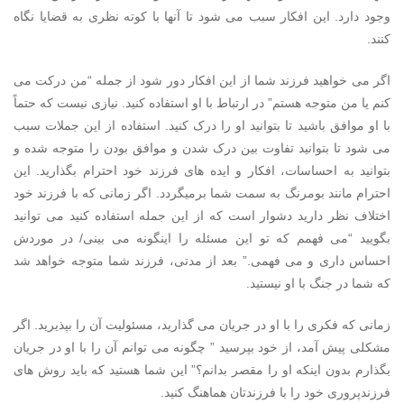
وجود دارد. این افکار سبب می شود تا آنها با کوته نظری به قضایا نگاه
کنند.
اگر می خواهید فرزند شما از این افکار دور شود از جمله “من درکت می
کنم یا من متوجه هستم” در ارتباط با او استفاده کنید. نیازی نیست که حتماً
با او موافق باشید تا بتوانید او را درک کنید. استفاده از این جملات سبب
می شود تا بتوانید تفاوت بین درک شدن و موافق بودن را متوجه شده و
بتوانید به احساسات، افکار و ایده های فرزند خود احترام بگذارید. این
احترام مانند بومرنگ به سمت شما برمیگردد. اگر زمانی که با فرزند خود
اختلاف نظر دارید دشوار است که از این جمله استفاده کنید می توانید
بگویید “می فهمم که تو این مسئله را اینگونه می بینی/ در موردش
احساس داری و می فهمی.” بعد از مدتی، فرزند شما متوجه خواهد شد
که شما در جنگ با او نیستید.
زمانی که فکری را با او در جریان می گذارید، مسئولیت آن را بپذیرید. اگر
مشکلی پیش آمد، از خود بپرسید ” چگونه می توانم آن را با او در جریان
بگذارم بدون اینکه او را مقصر بدانم؟” این شما هستید که باید روش های
فرزندپروری خود را با فرزندتان هماهنگ کنید.