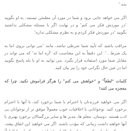
بده.”
اگر می خواهد جایی برود و شما در مورد آن مطمئن نیستید، به او بگویید
“در موردش فکر می کنم” و در نهایت اگر با مسئله مشکلی نداشتید
بگویید “در موردش فکر کردم و به نظرم مشکلی نداره”.
مراقب باشید که تأیید شما شرطی نباشد، مانند “می توانی بروی اما به
یک شرط…”. این دقیقاً به این معناست که “آره اما نه” که می تواند در
مقابل شما مورد استفاده قرار بگیرد. می توانید به او با بله پاسخ بگویید
اما در عین حال نگرانی خود را نیز بیان کنید.
کلمات “لطفاً” و “خواهش می کنم” را هرگز فراموش نکنید. چرا که
معجزه می کنند!
اگر می خواهید فرزندتان با احترام با شما برخورد کند، با آنها با احترام
برخورد کنید. نوجوانانی با اخلاقیات خوب معمولاً موفق تر از نوجوانان بی
ادب هستند. دوستان، معلم ها، مدیر ها و سایر بزرگسالان برخورد بهتری با
آنها خواهند داشت زمانی که مؤدب باشند. اگر می خواهید این اتفاق بیفتد،