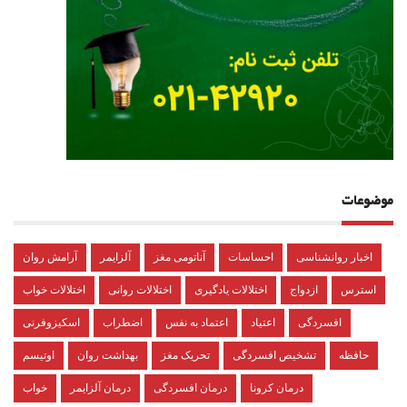
موضوعات
اخبار روانشناسی
احساسات
آناتومی مغز
آلزایمر
آرامش روان
استرس
ازدواج
اختلالات یادگیری
اختلالات روانی
اختلالات خواب
افسردگی
اعتیاد
اعتماد به نفس
اضطراب
اسکیزوفرنی
حافظه
تشخیص افسردگی
تحریک مغز
بهداشت روان
اوتیسم
درمان کرونا
درمان افسردگی
درمان آلزایمر
خواب