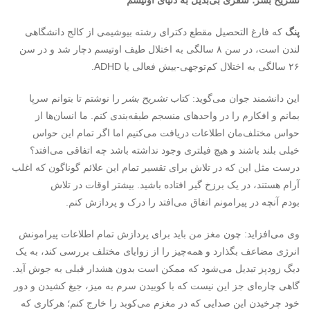
تشریح بشر؛ سفری بی‌بدیل به دنیای اوتیسم​​​ ​​​​
پنگ
که فارغ التحصیل مقطع دکترای رشته بیوشیمی از کالج دانشگاهی
لندن است، در سن ۸ سالگی به اختلال طیف اوتیسم دچار شد و در سن
۲۶ سالگی به اختلال کم‌توجهی-بیش فعالی یا ADHD.
این دانشمند جوان می‌گوید: کتاب
تشریح بشر
را نوشتم تا بتوانم سرپا
بمانم و افکارم را در واحدهای منسجم طبقه‌بندی کنم. ما انسان‌ها از
حواس مختلف‌مان اطلاعات دریافت می‌کنیم اما اگر تمام این حواس
خیلی بلند باشند و هیچ فیلتری وجود نداشته باشد چه اتفاقی می‌افتد؟
درست مثل این که در تلاش برای تقسیر تمام این علائم گوناگون که اغلب
آرام هستند، در یک برزخ گیر افتاده باشید. بیشتر اوقات در تلاش
بودم آنچه در پیرامونم اتفاق می‌افتد را درک و پردازش کنم.
وی می‌افزاید: چون مغز من باید برای پردازش تمام اطلاعات پیرامونش
انرژی مضاعف بگذارد و همه‌چیز را از زوایای مختلف بررسی کند، به یک
دیگ زودپز تبدیل می‌شود که ممکن است بدون هشدار قبلی به جوش آید.
گاهی چاره‌ای جز این نیست که با کوبیدن سرم به میز، جیغ کشیدن و دور
خود چرخیدن این صدایی که در مغزم می‌کوبد را خارج کنم؛ هرکاری که