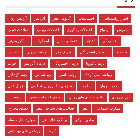
اخبار روانشناسی
احساسات
آناتومی مغز
آلزایمر
آرامش روان
استرس
ازدواج
اختلالات یادگیری
اختلالات روانی
اختلالات خواب
افسردگی
اعتیاد
اعتماد به نفس
اضطراب
اسکیزوفرنی
حافظه
تشخیص افسردگی
تحریک مغز
بهداشت روان
اوتیسم
درمان کرونا
درمان افسردگی
درمان آلزایمر
خواب
روانشناسی کودک
روانشناسی
روانشناس
رشد کودکان
سلامت روان
سلامت
سازمان نظام روان شناسی
زوال عقل
فرزندپروری
علایم بیماری های روانی
ضعف اعتماد به نفس
شخصیت
مهارت اجتماعی
مغز
فعالیت های شناختی مغز
فضای مجازی
والدین موفق
نیمکره های مغز
مهارت حل مسئله
کرونا
پروتکل های بهداشتی