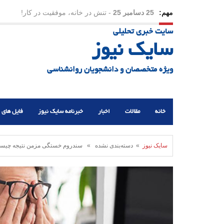
مهم:
25 دسامبر 25
-
تنش در خانه، موفقیت در کار!
سایت خبری تحلیلی
23 دسامبر 25
-
چرا اراده می‌کنیم ولی شکست می‌خو
سایک نیوز
21 دسامبر 25
-
یلدا؛ نماد تاب‌آوری اجتماعی در روزگا
ویژه متخصصان و دانشجویان روانشناسی
خانه
مقالات
اخبار
خبرنامه سایک نیوز
فایل های 
سایک نیوز
» دسته‌بندی نشده » سندروم خستگی مزمن نتیجه چیس