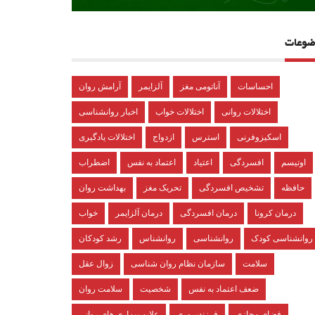
ضوعات
احساسات
آناتومی مغز
آلزایمر
آرامش روان
اختلالات روانی
اختلالات خواب
اخبار روانشناسی
اسکیزوفرنی
استرس
ازدواج
اختلالات یادگیری
اوتیسم
افسردگی
اعتیاد
اعتماد به نفس
اضطراب
حافظه
تشخیص افسردگی
تحریک مغز
بهداشت روان
درمان کرونا
درمان افسردگی
درمان آلزایمر
خواب
روانشناسی کودک
روانشناسی
روانشناس
رشد کودکان
سلامت
سازمان نظام روان شناسی
زوال عقل
ضعف اعتماد به نفس
شخصیت
سلامت روان
فضای مجازی
فرزندپروری
علایم بیماری های روانی