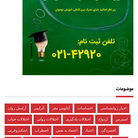
موضوعات
اخبار روانشناسی
احساسات
آناتومی مغز
آلزایمر
آرامش روان
استرس
ازدواج
اختلالات یادگیری
اختلالات روانی
اختلالات خواب
افسردگی
اعتیاد
اعتماد به نفس
اضطراب
اسکیزوفرنی