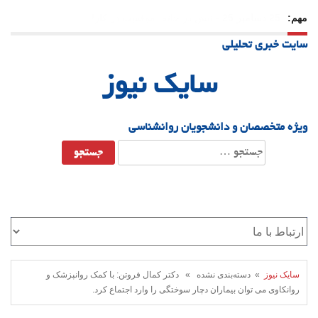
مهم:
23 دسامبر 25
-
چرا اراده می‌کنیم ولی شکست می‌خوریم؟
سایت خبری تحلیلی
21 دسامبر 25
-
یلدا؛ نماد تاب‌آوری اجتماعی در روزگار دشوار
سایک نیوز
ویژه متخصصان و دانشجویان روانشناسی
جستجو
برای:
سایک نیوز
» دسته‌بندی نشده » دکتر کمال فروتن: با کمک روانپزشک و
روانکاوی می توان بیماران دچار سوختگی را وارد اجتماع کرد.