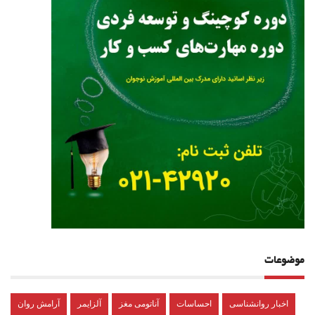
موضوعات
اخبار روانشناسی
احساسات
آناتومی مغز
آلزایمر
آرامش روان