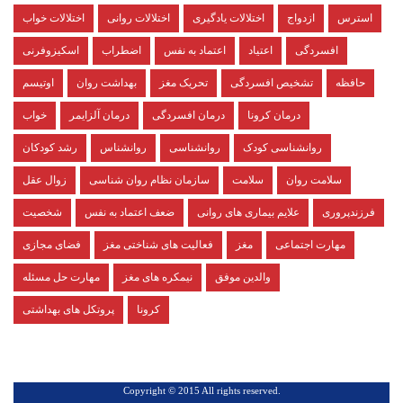
استرس
ازدواج
اختلالات یادگیری
اختلالات روانی
اختلالات خواب
افسردگی
اعتیاد
اعتماد به نفس
اضطراب
اسکیزوفرنی
حافظه
تشخیص افسردگی
تحریک مغز
بهداشت روان
اوتیسم
درمان کرونا
درمان افسردگی
درمان آلزایمر
خواب
روانشناسی کودک
روانشناسی
روانشناس
رشد کودکان
سلامت روان
سلامت
سازمان نظام روان شناسی
زوال عقل
فرزندپروری
علایم بیماری های روانی
ضعف اعتماد به نفس
شخصیت
مهارت اجتماعی
مغز
فعالیت های شناختی مغز
فضای مجازی
والدین موفق
نیمکره های مغز
مهارت حل مسئله
کرونا
پروتکل های بهداشتی
.Copyright © 2015 All rights reserved