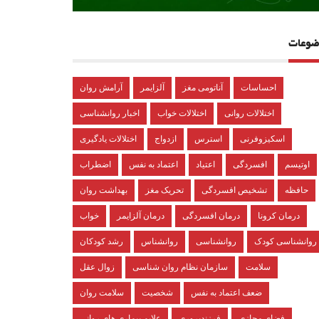
ضوعات
احساسات
آناتومی مغز
آلزایمر
آرامش روان
اختلالات روانی
اختلالات خواب
اخبار روانشناسی
اسکیزوفرنی
استرس
ازدواج
اختلالات یادگیری
اوتیسم
افسردگی
اعتیاد
اعتماد به نفس
اضطراب
حافظه
تشخیص افسردگی
تحریک مغز
بهداشت روان
درمان کرونا
درمان افسردگی
درمان آلزایمر
خواب
روانشناسی کودک
روانشناسی
روانشناس
رشد کودکان
سلامت
سازمان نظام روان شناسی
زوال عقل
ضعف اعتماد به نفس
شخصیت
سلامت روان
فضای مجازی
فرزندپروری
علایم بیماری های روانی