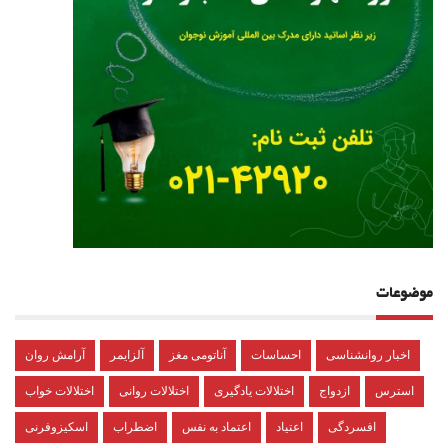
موضوعات
اخبار روانشناسی
احساسات
آناتومی مغز
آلزایمر
آرامش روان
استرس
ازدواج
اختلالات یادگیری
اختلالات روانی
اختلالات خواب
افسردگی
اعتیاد
اعتماد به نفس
اضطراب
اسکیزوفرنی