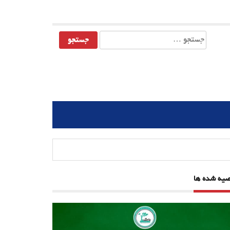
جستجو
برای:
صیه شده ها