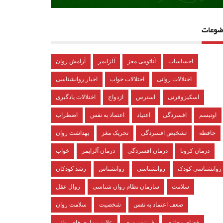
ضوعات
احساسات
آناتومی مغز
آلزایمر
آرامش روان
اختلالات روانی
اختلالات خواب
اخبار روانشناسی
اسکیزوفرنی
استرس
ازدواج
اختلالات یادگیری
اوتیسم
افسردگی
اعتیاد
اعتماد به نفس
اضطراب
حافظه
تشخیص افسردگی
تحریک مغز
بهداشت روان
درمان کرونا
درمان افسردگی
درمان آلزایمر
خواب
روانشناسی کودک
روانشناسی
روانشناس
رشد کودکان
سلامت
سازمان نظام روان شناسی
زوال عقل
ضعف اعتماد به نفس
شخصیت
سلامت روان
فضای مجازی
فرزندپروری
علایم بیماری های روانی