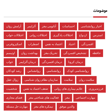
موضوعات
اخبار روانشناسی
احساسات
آناتومی مغز
آلزایمر
آرامش روان
استرس
ازدواج
اختلالات یادگیری
اختلالات روانی
اختلالات خواب
افسردگی
اعتیاد
اعتماد به نفس
اضطراب
اسکیزوفرنی
حافظه
تشخیص افسردگی
تحریک مغز
بهداشت روان
اوتیسم
درمان کرونا
درمان افسردگی
درمان آلزایمر
خواب
روانشناسی کودک
روانشناسی
روانشناس
رشد کودکان
سلامت روان
سلامت
سازمان نظام روان شناسی
زوال عقل
فرزندپروری
علایم بیماری های روانی
ضعف اعتماد به نفس
شخصیت
مهارت اجتماعی
مغز
فعالیت های شناختی مغز
فضای مجازی
والدین موفق
نیمکره های مغز
مهارت حل مسئله