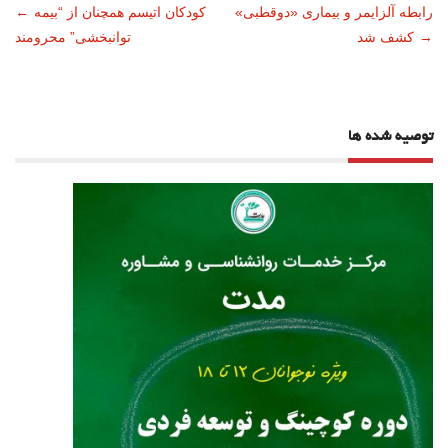
ناوبری
رابطه آلزایمر و بیماری «دوقطبی»
کودکان اتیسم همچنان از “بیمه
←
→
کشف شد
توانبخشی” محرومند
نوشته
توصیه شده ها