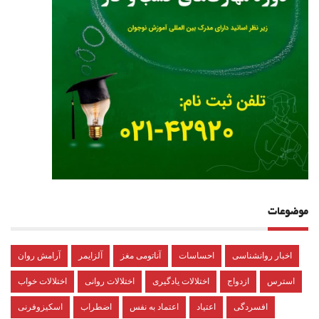
موضوعات
اخبار روانشناسی
احساسات
آناتومی مغز
آلزایمر
آرامش روان
استرس
ازدواج
اختلالات یادگیری
اختلالات روانی
اختلالات خواب
افسردگی
اعتیاد
اعتماد به نفس
اضطراب
اسکیزوفرنی