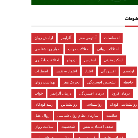
ضوعات
احساسات
آناتومی مغز
آلزایمر
آرامش روان
اختلالات روانی
اختلالات خواب
اخبار روانشناسی
اسکیزوفرنی
استرس
ازدواج
اختلالات یادگیری
اوتیسم
افسردگی
اعتیاد
اعتماد به نفس
اضطراب
حافظه
تشخیص افسردگی
تحریک مغز
بهداشت روان
درمان کرونا
درمان افسردگی
درمان آلزایمر
خواب
روانشناسی کودک
روانشناسی
روانشناس
رشد کودکان
سلامت
سازمان نظام روان شناسی
زوال عقل
ضعف اعتماد به نفس
شخصیت
سلامت روان
فضای مجازی
فرزندپروری
علایم بیماری های روانی