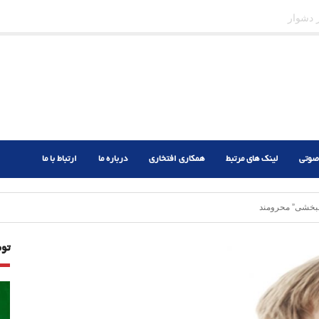
 احتیاج داریم؟
صوتی
لینک های مرتبط
همکاری افتخاری
درباره ما
ارتباط با ما
نبخشی” محرومند
تو