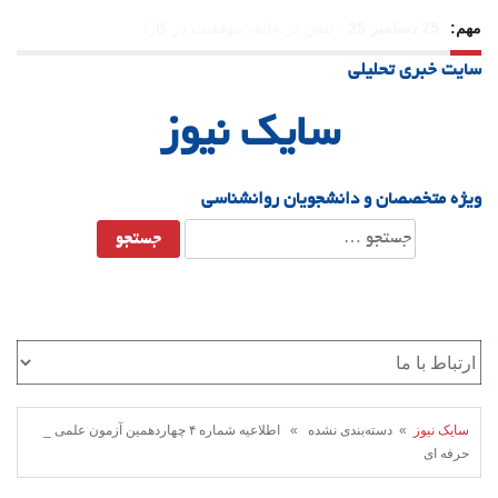
مهم:
23 دسامبر 25
-
چرا اراده می‌کنیم ولی شکست می‌خوریم؟
سایت خبری تحلیلی
21 دسامبر 25
-
یلدا؛ نماد تاب‌آوری اجتماعی در روزگار دشوار
سایک نیوز
ویژه متخصصان و دانشجویان روانشناسی
جستجو
برای:
سایک نیوز
» دسته‌بندی نشده » اطلاعیه شماره ۴ چهاردهمین آزمون علمی _
حرفه ای