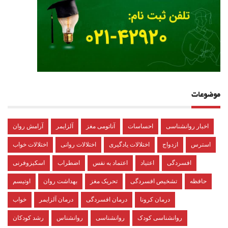
موضوعات
اخبار روانشناسی
احساسات
آناتومی مغز
آلزایمر
آرامش روان
استرس
ازدواج
اختلالات یادگیری
اختلالات روانی
اختلالات خواب
افسردگی
اعتیاد
اعتماد به نفس
اضطراب
اسکیزوفرنی
حافظه
تشخیص افسردگی
تحریک مغز
بهداشت روان
اوتیسم
درمان کرونا
درمان افسردگی
درمان آلزایمر
خواب
روانشناسی کودک
روانشناسی
روانشناس
رشد کودکان