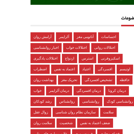
ضوعات
احساسات
آناتومی مغز
آلزایمر
آرامش روان
اختلالات روانی
اختلالات خواب
اخبار روانشناسی
اسکیزوفرنی
استرس
ازدواج
اختلالات یادگیری
اوتیسم
افسردگی
اعتیاد
اعتماد به نفس
اضطراب
حافظه
تشخیص افسردگی
تحریک مغز
بهداشت روان
درمان کرونا
درمان افسردگی
درمان آلزایمر
خواب
روانشناسی کودک
روانشناسی
روانشناس
رشد کودکان
سلامت
سازمان نظام روان شناسی
زوال عقل
ضعف اعتماد به نفس
شخصیت
سلامت روان
فضای مجازی
فرزندپروری
علایم بیماری های روانی