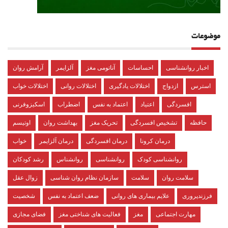
موضوعات
اخبار روانشناسی
احساسات
آناتومی مغز
آلزایمر
آرامش روان
استرس
ازدواج
اختلالات یادگیری
اختلالات روانی
اختلالات خواب
افسردگی
اعتیاد
اعتماد به نفس
اضطراب
اسکیزوفرنی
حافظه
تشخیص افسردگی
تحریک مغز
بهداشت روان
اوتیسم
درمان کرونا
درمان افسردگی
درمان آلزایمر
خواب
روانشناسی کودک
روانشناسی
روانشناس
رشد کودکان
سلامت روان
سلامت
سازمان نظام روان شناسی
زوال عقل
فرزندپروری
علایم بیماری های روانی
ضعف اعتماد به نفس
شخصیت
مهارت اجتماعی
مغز
فعالیت های شناختی مغز
فضای مجازی