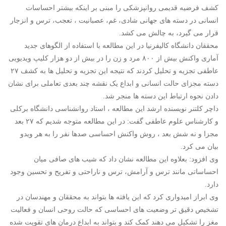
کشف فرضیه قدیمی روانپزشکی را مبنی بر اینکه بیشتر احساسات
انسانی در دسته های جهانی شادی، غم، عصبانیت ، تعجب، ترس و انزجار
قرار می گیرد، به چالش می کشد.
محققان دانشگاه کالیفرنیا در این مطالعه با استفاده از الگوهای جدید
آماری واکنش بیش از ۸۰۰ مرد و زن را در بیش از دو هزار کلیپ ویدیویی
عاطفی تجزیه و تحلیل کردند که نتیجه این تجزیه و تحلیل ها به کشف ۲۷
دسته مجزای حالت انسانی و ابداع یک نقشه چند بعدی تعاملی برای نشان
دادن نحوه ارتباط این دسته ها منجر شد.
داچر کلتنر نویسنده ارشد این مطالعه ، استاد روانشناسی دانشگاه برکلی
و کارشناس علوم عاطفی گفت: در این مطالعه متوجه شدیم که ۲۷ بعد
مجزا و نه شش بعد ، روش واکنش احساسی صدها نفر را به هر ویدو
بیان می کرد.
وی افزود: بعلاوه این مطالعه نشان داد که شیب های صافی میان
احساساتی مانند ترس و آرامش، ترس و ناراحتی و تفریح ​​و تحسین وجود
دارد.
وی ابراز امیدواری کرد که این یافته ها بتواند به محققان و مهندسان در
تشخیص دقیق تر وضعیت های احساسی که حالت روحی انسان و فعالیت
مغز را تشکیل می دهند کمک کند و بتواند به ابداع درمان های تقویت شده