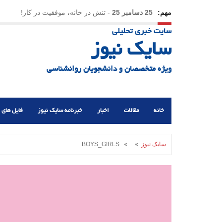
مهم:
25 دسامبر 25
-
تنش در خانه، موفقیت در کار!
سایت خبری تحلیلی
23 دسامبر 25
-
چرا اراده می‌کنیم ولی شکست می‌خو
سایک نیوز
21 دسامبر 25
-
یلدا؛ نماد تاب‌آوری اجتماعی در روزگا
ویژه متخصصان و دانشجویان روانشناسی
خانه
مقالات
اخبار
خبرنامه سایک نیوز
فایل های 
سایک نیوز
» » BOYS_GIRLS