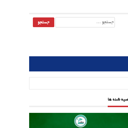
جستجو
برای:
صیه شده ها