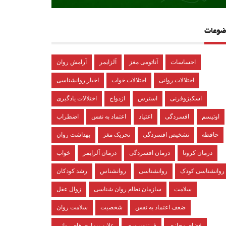
ضوعات
احساسات
آناتومی مغز
آلزایمر
آرامش روان
اختلالات روانی
اختلالات خواب
اخبار روانشناسی
اسکیزوفرنی
استرس
ازدواج
اختلالات یادگیری
اوتیسم
افسردگی
اعتیاد
اعتماد به نفس
اضطراب
حافظه
تشخیص افسردگی
تحریک مغز
بهداشت روان
درمان کرونا
درمان افسردگی
درمان آلزایمر
خواب
روانشناسی کودک
روانشناسی
روانشناس
رشد کودکان
سلامت
سازمان نظام روان شناسی
زوال عقل
ضعف اعتماد به نفس
شخصیت
سلامت روان
فضای مجازی
فرزندپروری
علایم بیماری های روانی