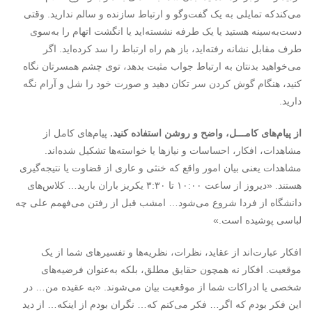
می‌کندکه تمایلی به یک گفت‌وگو و ارتباط سازنده و سالم ندارید. وقتی
دست‌به‌سینه هستید یا یک‌ طرفه نشسته‌اید یا انگشت اتهام را به‌سوی
طرف مقابل نشانه رفته‌اید، باز هم راه ارتباط را سد کرده‌اید. اگر
می‌خواهید بدنتان به ارتباط جواب مثبت بدهد، توی چشم همسرتان نگاه
کنید، هنگام گوش کردن سر تکان دهید و صورت خود را شل و آرام نگه‌
دارید.
از پیام
های کامـــل، واضح و روشن استفاده کنید.
پیام‌های کامل از
مشاهدات، افکار، احساسات و نیازها یا خواسته‌ها تشکیل ‌شده‌اند.
مشاهدات یعنی بیان امور واقع که خنثی و عاری از قضاوت یا نتیجه‌گیری
هستند. «دیروز از ساعت ۱۰:۰۰ تا ۳:۳۰ یکریز باران بارید… کلاس‌های
دانشگاه از فردا شروع می‌شود… امشب قبل از رفتن می‌فهمم علی چه
لباسی پوشیده است.»
افکار عبارت‌اند از عقاید، نظرات، نظریه‌ها و تفسیرهای شما از یک
موقعیت. افکار نه همچون حقایق مطلق، بلکه به‌‌عنوان فرضیه‌های
شخصی یا ادراکات شما از موقعیت بیان می‌شوند. «به عقیده من… در
این فکر بودم که اگر… فکر می‌کنم که… نگران بودم از اینکه… از دید