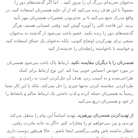
به‌عنوان تجربه‌ای بزرگ آن را مرور کنید… اما اگر گذشته‌های دور را
معمولاً با این هدف زنده می‌کنید که از آن علیه همسرتان استفاده کنید، در
واقع مدرک جمع می‌کنید تا بر جدی‌بودن تقصیرات همسرتان مهر تأیید
بزنید. این قاعده کلی را آویزه گوش کنید: وقتی عصبانی هستید، هرگز
گذشته‌های دور را زنده نکنید. خشم باعث می‌شود از گذشته نه به‌عنوان
منبعی برای بهترکردن اوضاع کنونی، بلکه به‌عنوان یک چماق استفاده کنید
و خواسته یا ناخواسته رابطه‌تان را خدشه‌دار کنید.
همسرتان را با دیگران مقایسه نکنید.
ارتباط پاک باعث می‌شود همسرتان
در مورد خودش احساس خوبی پیدا کند. این نوع ارتباط برای کمک
طراحی‌شده و نه آسیب زدن. هدف آن حل‌کردن است نه راندن و
طردکردن. مقایسه کردن نه‌تنها چیزی را حل نمی‌کند، بلکه با این کار شما
رسماً به همسرتان حمله کرده و لذتِ داشتن یک ارتباط سالم و بانشاط را
از خود و همسرتان دریغ می‌کنید.
از تهدیدکردن همسرتان بپرهیزید.
تهدید اساساً این پیام را منتقل می‌کند:
تو بدی و من می‌خواهم تو را مجازات کنم. «اگر به خانه مادرت رفتی،
انتظار نداشته باش وقتی برگشتی اینجا باشم… حالا هرطور دوست داری