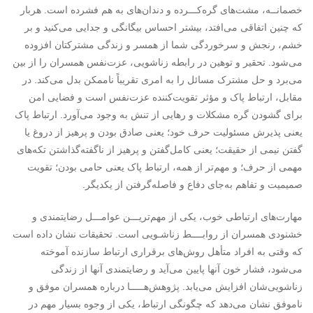
خصمانــه، مشت‌های گره‌کـــرده و دندان‌های به هم فشرده است. هربار
که چنین اتفاقی می‌افتد، بیشتر احساس بیگانگی و جدایی می‌کنید و بر
خشم، رنجش و سرخوردگی شما از همسر و زندگی مشترکتان افزوده
می‌شود. تحقیر و توهین در رابطه ‌زناشویی، عزت‌نفس همسران را از بین
می‌برد و حل مشترک مسائل را به امری تقریباً ناممکن بدل می‌کند. در
مقابل، ارتباط پاک و مؤثر تقویت‌کننده عزت‌نفس است و فضایی امن
برای گشودن گره مشکلات و رهایی از تنش به وجود می‌آورد. ارتباط پاک
یعنی پذیرش مسئولیت حرف خود؛ یعنی صادق بودن و پرهیز از دروغ یا
گفتن نیمی از حقیقت؛ یعنی کامل‌گفتن و پرهیز از ناگفته‌گذاشتن تکه‌های
مهمی از حرف؛ و مهم‌تر از همه، ارتباط پاک یعنی حامی بودن؛ تقویت
صمیمیت و تفاهم به‌جای دفاع و فاصله‌گرفتن از یکدیگر.
مهارت‌های ارتباطی خوب، یکی از مهم‌تریـــن عوامـــل رضایتمندی و
خشنودی همسران از روابــــط زناشـویی است. تحقیقات نشان داده است
که وقتی به افراد متأهل روش‌های برقراری ارتباط سازنده آموخته
می‌شود، فشار خون آنها پایین می‌آید و رضایتمندی آنها از زندگی
زناشویی‌شان افزایش می‌یابد. پژوهش‌هـــــا درباره همسران موفق و
ناموفق نشان می‌دهد که چگونگی ارتباط، یکی از وجوه بسیار مهم در