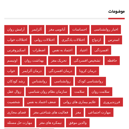
موضوعات
اخبار روانشناسی
احساسات
آناتومی مغز
آلزایمر
آرامش روان
استرس
ازدواج
اختلالات یادگیری
اختلالات روانی
اختلالات خواب
افسردگی
اعتیاد
اعتماد به نفس
اضطراب
اسکیزوفرنی
حافظه
تشخیص افسردگی
تحریک مغز
بهداشت روان
اوتیسم
درمان کرونا
درمان افسردگی
درمان آلزایمر
خواب
روانشناسی کودک
روانشناسی
روانشناس
رشد کودکان
سلامت روان
سلامت
سازمان نظام روان شناسی
زوال عقل
فرزندپروری
علایم بیماری های روانی
ضعف اعتماد به نفس
شخصیت
مهارت اجتماعی
مغز
فعالیت های شناختی مغز
فضای مجازی
والدین موفق
نیمکره های مغز
مهارت حل مسئله