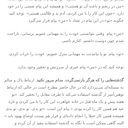
«من در رنجم و باعث آن تو هستی»؛ و همیشه این پیام ضمنی را در خود
دارد: «چون این کار را با من کردی، آدم بد و ظالمی هستی». توجه کنید
چگونه «تو» در این پیام در تضاد با «منِ» پیام قرار می‌گیرد.
«منِ» پیام: وقتی نتوانستی خودت را به مهمانی عمویم برسانی، ناراحت
شدم چون دوست داشتم، کنارم باشی.
«تو» پیام: تو با نیامدنت به مهمانی منزل عمویم، خودت را خراب کردی.
توجه کنید که در «من» پیام خبری از سرزنش و تحقیر وجود ندارد.
گذشته
هایی را که هرگز بازنمی
گردد، مدام مرور نکنید.
ارتباط پاک و سالم
به مسئله‌ای می‌پردازد که در حال حاضر مطرح است در حالی‌ که ارتباط
توهین‌آمیز از گذشته استفاده می‌کند تا طرف مقابل را تحقیر کند. «تو
هفته پیش و یک‌ ماه قبل در خانه ‌خواهرت این کار را با من کردی و تازه
عید هم همین کار را کرده بودی.» پیام این است: «تو بدی، تو بدی، تو بدی.
همیشه همین کار خطا را انجام داده‌ای و قرار هم نیست اوضاع بهبود یابد.»
البته گاهی ممکن است با نگاه به گذشته استفاده مفید از آن کرده و