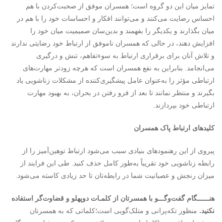
تمایز میان این دو گروه است؛ همسران موفق از صحبت‌کردن با هم
احساس رضایت می‌کنند و می‌توانند افکار و احساسات خود را با هم در
میان بگذارند و یکدیگر را بفهمند و بدین‌سان صمیمیت میان خود را
افزایش دهند، در حالی‌ که همسران ناموفق از ارتباط خود رضایتی ندارند
و تلاش آنان برای برقراری ارتباط به سوءتفاهم، تنش و درگیری
می‌انجامد. بنابراین به نفع همسران است که هرچه زودتر مهارت‌های
ارتباطی مؤثر را به‌عنوان عامل پیشگیری‌کننده از مشکلات زناشویی یاد
بگیرند و منتظر نمانند تا بعد از فرو رفتن در بحران، به بهبود مهارت
ارتباطی خود بپردازند.
کلیدهای ارتباط پاک همسران
پیروی از این رهنمودهای بنیادی سبب می‌شود ارتباط توهین‌آمیز را از
رابطه زناشویی خود تقریباً به‌طور کامل حذف کنید. طی این فرایند از
میزان رنجش و عصبانیت شما در رابطه‌تان تا حد زیادی کاسته می‌شود.
هنــــــگام گفت
وگـــو با همسرتان از کلمـات دوپهلو و قضاوت
گر استفاده
نکنید.
منظور تکه‌پرانی و متلک‌گویی است؛کلماتی که به همسرتان