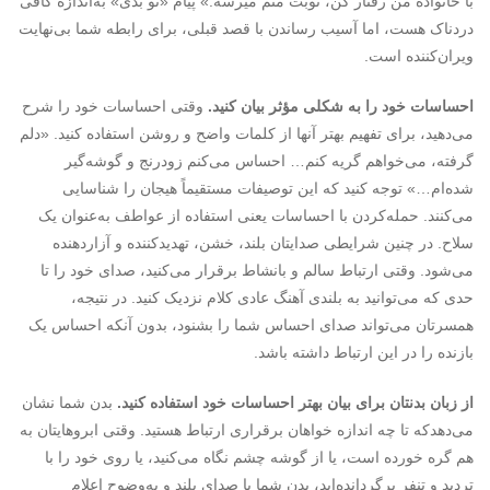
با خانواده من رفتار کن، نوبت منم میرسه.» پیام «تو بدی» به‌اندازه کافی
دردناک هست،‌ اما آسیب رساندن با قصد قبلی، برای رابطه شما بی‌نهایت
ویران‌کننده است.
احساسات خود را به شکلی مؤثر بیان کنید.
وقتی احساسات خود را شرح
می‌دهید، برای تفهیم بهتر آنها از کلمات واضح و روشن استفاده کنید. «دلم
گرفته، می‌خواهم گریه کنم… احساس می‌کنم زودرنج و گوشه‌گیر
شده‌ام…» توجه کنید که این توصیفات مستقیماً هیجان را شناسایی
می‌کنند. حمله‌کردن با احساسات یعنی استفاده از عواطف به‌عنوان یک
سلاح. در چنین شرایطی صدایتان بلند، خشن، تهدیدکننده و آزاردهنده
می‌شود. وقتی ارتباط سالم و بانشاط برقرار می‌کنید، صدای خود را تا
حدی که می‌توانید به بلندی آهنگ عادی کلام نزدیک کنید. در نتیجه،
همسرتان می‌تواند صدای احساس شما را بشنود، بدون آنکه احساس یک
بازنده را در این ارتباط داشته باشد.
از زبان بدنتان برای بیان بهتر احساسات خود استفاده کنید.
بدن شما نشان
می‌دهدکه تا چه اندازه خواهان برقراری ارتباط هستید. وقتی ابروهایتان به
هم گره ‌خورده است، یا از گوشه چشم نگاه می‌کنید، یا روی خود را با
تردید و تنفر برگردانده‌اید، بدن شما با صدای بلند و به‌وضوح اعلام