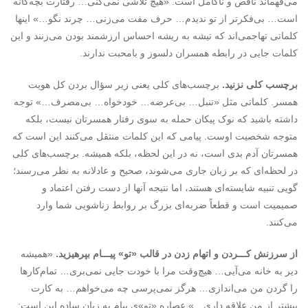
می‌فهماند ناقص و ناکامل است. «هیچ تلاشی نمی‌کنی… رفتارت بچه‌گانه
است… بی‌فکرتر از تو ندیدم… حرف مفت می‌زنی… چرند نگو…» اینها
کلماتی تهاجمی‌اند که تیشه به ریشه احساس ارزشمند بودن می‌زنند و این
کلمات جایی در رابطه همسران دلسوز و بامحبت ندارند.
برچسب کلی نزنید.
برچسب‌های کلی یعنی زیر سؤال ‌بردن کل هویت
همسر. کلماتی مثل «تنبل… بی‌عرضه… خودخواه… بی‌مصرف…» توجه
داشته باشید که نوک پیکان حمله به ‌سوی رفتار همسرتان نیست، بلکه
متوجه شخصیت اوست. پیامی که این کلمات منتقل می‌کنند این است که
همسرتان آدم بدی است، نه در این لحظه، بلکه همیشه. برچسب‌های کلی
در لحظه‌ای که بر زبان جاری می‌شوند، صحیح و عادلانه به نظر می‌رسند؛
گویی تنبیه شایسته‌ای هستند، اما نتیجه آنها از دست رفتن اعتماد و
صمیمیت است و قطعاً ضربه‌ای بزرگ بر روابط زناشویی شما وارد
می‌کنند.
از سرزنش کـــردن و اتهام زدن در قالب «تو» پیـــام بپرهیزید.
«همیشه
دیر به خانه می‌آیی… هیچ‌وقت مرا با خودت جایی نمی‌بری… تمام‌کارها
را گردن من می‌اندازی… هرگز نمی‌پرسی چه می‌خواهم… به کارت
بیشتر از من علاقه داری…» عصاره «تو»ی پیام به زبان ساده این است: