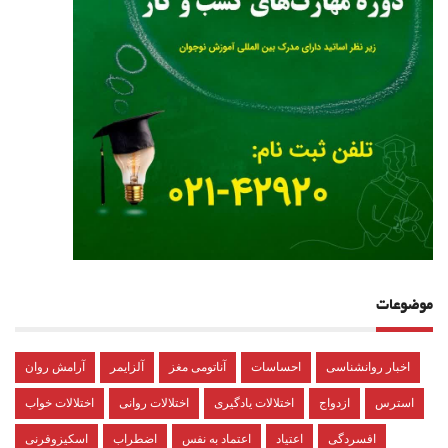
موضوعات
اخبار روانشناسی
احساسات
آناتومی مغز
آلزایمر
آرامش روان
استرس
ازدواج
اختلالات یادگیری
اختلالات روانی
اختلالات خواب
افسردگی
اعتیاد
اعتماد به نفس
اضطراب
اسکیزوفرنی