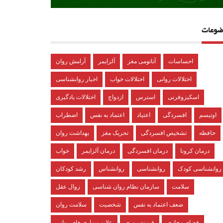
ضوعات
احساسات
آناتومی مغز
آلزایمر
آرامش روان
اختلالات روانی
اختلالات خواب
اخبار روانشناسی
اسکیزوفرنی
استرس
ازدواج
اختلالات یادگیری
اوتیسم
افسردگی
اعتیاد
اعتماد به نفس
اضطراب
حافظه
تشخیص افسردگی
تحریک مغز
بهداشت روان
درمان کرونا
درمان افسردگی
درمان آلزایمر
خواب
روانشناسی کودک
روانشناسی
روانشناس
رشد کودکان
سلامت
سازمان نظام روان شناسی
زوال عقل
ضعف اعتماد به نفس
شخصیت
سلامت روان
فضای مجازی
فرزندپروری
علایم بیماری های روانی