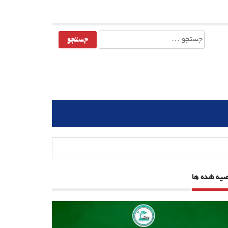
جستجو
برای:
صیه شده ها