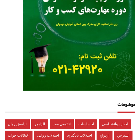
موضوعات
اخبار روانشناسی
احساسات
آناتومی مغز
آلزایمر
آرامش روان
استرس
ازدواج
اختلالات یادگیری
اختلالات روانی
اختلالات خواب