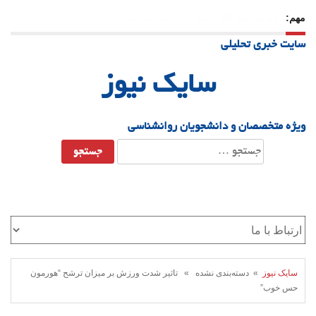
مهم:
23 دسامبر 25
-
چرا اراده می‌کنیم ولی شکست می‌خوریم؟
سایت خبری تحلیلی
21 دسامبر 25
-
یلدا؛ نماد تاب‌آوری اجتماعی در روزگار دشوار
سایک نیوز
ویژه متخصصان و دانشجویان روانشناسی
جستجو
برای:
سایک نیوز
» دسته‌بندی نشده » تاثیر شدت ورزش بر میزان ترشح “هورمون
حس خوب”