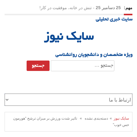
مهم:
25 دسامبر 25
-
تنش در خانه، موفقیت در کار!
سایت خبری تحلیلی
23 دسامبر 25
-
چرا اراده می‌کنیم ولی شکست می‌خوریم؟
سایک نیوز
21 دسامبر 25
-
یلدا؛ نماد تاب‌آوری اجتماعی در روزگار دشوار
ویژه متخصصان و دانشجویان روانشناسی
جستجو
برای:
سایک نیوز
» دسته‌بندی نشده » تاثیر شدت ورزش بر میزان ترشح “هورمون
حس خوب”