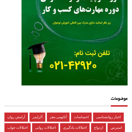
موضوعات
اخبار روانشناسی
احساسات
آناتومی مغز
آلزایمر
آرامش روان
استرس
ازدواج
اختلالات یادگیری
اختلالات روانی
اختلالات خواب