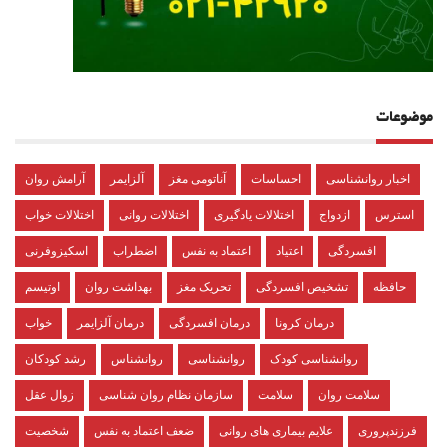
موضوعات
اخبار روانشناسی
احساسات
آناتومی مغز
آلزایمر
آرامش روان
استرس
ازدواج
اختلالات یادگیری
اختلالات روانی
اختلالات خواب
افسردگی
اعتیاد
اعتماد به نفس
اضطراب
اسکیزوفرنی
حافظه
تشخیص افسردگی
تحریک مغز
بهداشت روان
اوتیسم
درمان کرونا
درمان افسردگی
درمان آلزایمر
خواب
روانشناسی کودک
روانشناسی
روانشناس
رشد کودکان
سلامت روان
سلامت
سازمان نظام روان شناسی
زوال عقل
فرزندپروری
علایم بیماری های روانی
ضعف اعتماد به نفس
شخصیت