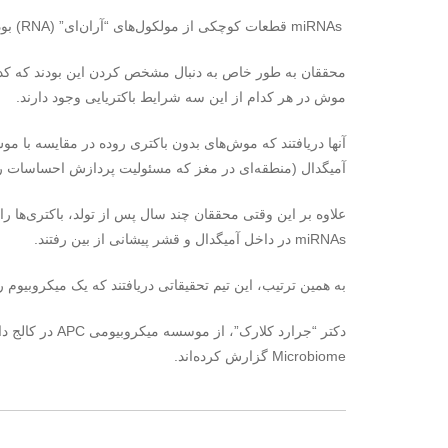
miRNAs
قطعات کوچکی از مولکول‌های “آران‌ای” (
RNA
) بو
محققان به طور خاص به دنبال مشخص کردن این بودند که کد
موش در هر کدام از این سه شرایط باکتریایی وجود دارند.
آنها دریافتند که موش‌های بدون باکتری روده در مقایسه با موش‌های معمولی
آمیگدال (منطقه‌ای در مغز که مسئولیت پردازش احساسات را دارد) و ۱
علاوه بر این وقتی محققان چند سال پس از تولد، باکتری‌ها را
miRNAs
در داخل آمیگدال و قشر پیشانی از بین رفتند.
به همین ترتیب، این تیم تحقیقاتی دریافتند که یک میکروبیوم 
دکتر “جرارد کلارک”، از موسسه میکروبیومی
APC
در کالج دا
Microbiome
گزارش کرده‌اند.