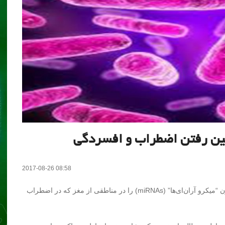
 بین رفتن اضطراب و افسردگی
2017-08-26 08:58
محققان دریافتند که عدم وجود باکتری روده در موش‌ها بیان ژن “میکرو آران‌ای‌ها” (miRNAs) را در مناطقی از مغز که در اضطراب