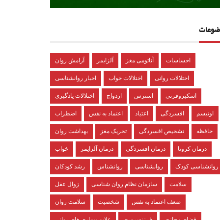
ضوعات
احساسات
آناتومی مغز
آلزایمر
آرامش روان
اختلالات روانی
اختلالات خواب
اخبار روانشناسی
اسکیزوفرنی
استرس
ازدواج
اختلالات یادگیری
اوتیسم
افسردگی
اعتیاد
اعتماد به نفس
اضطراب
حافظه
تشخیص افسردگی
تحریک مغز
بهداشت روان
درمان کرونا
درمان افسردگی
درمان آلزایمر
خواب
روانشناسی کودک
روانشناسی
روانشناس
رشد کودکان
سلامت
سازمان نظام روان شناسی
زوال عقل
ضعف اعتماد به نفس
شخصیت
سلامت روان
فضای مجازی
فرزندپروری
علایم بیماری های روانی