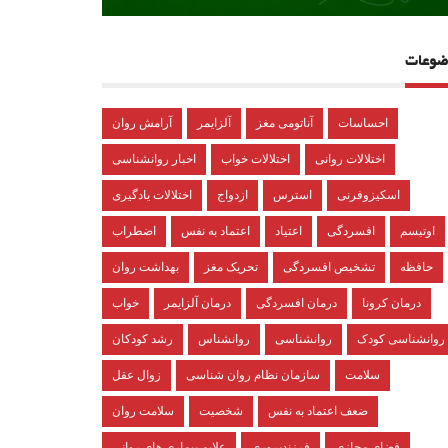
ضوعات
احساسات
آناتومی مغز
آلزایمر
آرامش روان
اختلالات روانی
اختلالات خواب
اخبار روانشناسی
اسکیزوفرنی
استرس
ازدواج
اختلالات یادگیری
اوتیسم
افسردگی
اعتیاد
اعتماد به نفس
اضطراب
حافظه
تشخیص افسردگی
تحریک مغز
بهداشت روان
درمان کرونا
درمان افسردگی
درمان آلزایمر
خواب
روانشناسی کودک
روانشناسی
روانشناس
رشد کودکان
سلامت
سازمان نظام روان شناسی
زوال عقل
ضعف اعتماد به نفس
شخصیت
سلامت روان
فضای مجازی
فرزندپروری
علایم بیماری های روانی