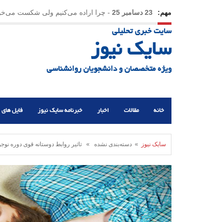
مهم:
23 دسامبر 25
-
چرا اراده می‌کنیم ولی شکست می‌خو
سایت خبری تحلیلی
21 دسامبر 25
-
یلدا؛ نماد تاب‌آوری اجتماعی در روزگا
سایک نیوز
ویژه متخصصان و دانشجویان روانشناسی
خانه
مقالات
اخبار
خبرنامه سایک نیوز
فایل های 
سایک نیوز
» دسته‌بندی نشده » تاثیر روابط دوستانه قوی دوره نوجو