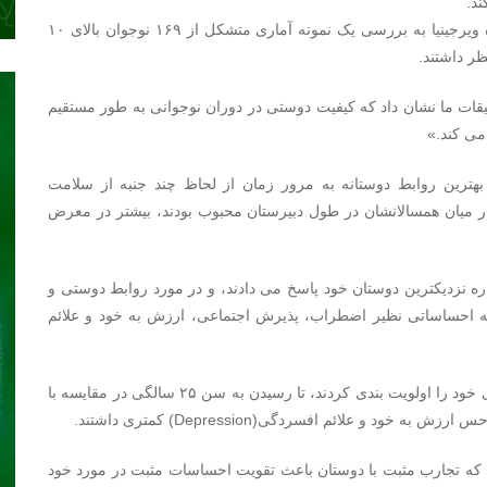
د.
به گزارش سایک نیوز به نقل از شفاآنلاین، محققان دانشگاه ویرجینیا به بررسی یک نمونه آماری متشکل از ۱۶۹ نوجوان بالای ۱۰
قات ما نشان داد که کیفیت دوستی در دوران نوجوانی به طور مستقیم
می کند.»
بهترین روابط دوستانه به مرور زمان از لحاظ چند جنبه از سلامت
 نوجوانانی که در میان همسالانشان در طول دبیرستان محبوب بودند، بیشتر در معرض
باره نزدیکترین دوستان خود پاسخ می دادند، و در مورد روابط دوستی و
ه احساساتی نظیر اضطراب، پذیرش اجتماعی، ارزش به خود و علائم
محققان دریافتند نوجوانانی که در سن ۱۵ سالگی دوستی های خود را اولویت بندی کردند، تا رسیدن به سن ۲۵ سالگی در مقایسه با
و علائم افسردگی(Depression) کمتری داشتند.
د که تجارب مثبت با دوستان باعث تقویت احساسات مثبت در مورد خود