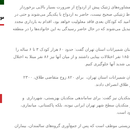
شاوره‌های ژنتیک پیش از ازدواج از ضرورت بسیار بالایی برخوردار
حاظ ژنتیکی صحیح نیست، حاضر به ازدواج با یکدیگر می‌شوند و حتی در
مو
مید که کودکان بعدی فاقد معلولیت خواهد بود، اقدام به بارداری مجدد
تبدیل می‌شوند که در حال حاضر رسیدگی به این خانواده‌ها را در منطقه
یلالی همچنین درخصوص اجرای طرح‌های غربالگری در شهرستان شمیرانات استان تهران گفت: حدود ۶۰ هزار کودک ۳ تا ۶ ساله را
از طریق طرح تنبلی چشم غربالگری کردیم که از این تعداد ۱۸۵۰ نفر اختلالات بینایی داشتند و از میان آنها نیز ۸۶ نفر مبتلا به اختلال
ایی شدید آنها جلوگیری کنیم.
به گفته وی، در ۴ ماهه اول سال ۹۶ توسط بهزیستی شهرستان شمیرانات استان تهران، برای ۸۲۰ زوج متقاضی طلاق، ۲۳۰۰
دیان نیز گفت: برای ساماندهی متکدیان بهزیستی، شهرداری و
تکدیان سطح شهر تهران ایرانی نبوده، بلکه پاکستانی، میانماری،
ود است.
هزیستی موظف است که پس از جمع‌آوری گروه‌های سالمندان، بیماران