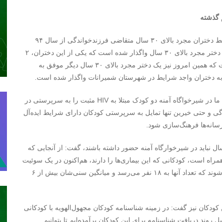
مدیرکل بهزیستی شمیرانات تصریح کرد: پذیرش کودکان توسط دختران مجرد بالای ۳۰ سال متقاضی فرزندخواندگی از سال ۹۴
اجرایی شد و تا به حال در شهرستان شمیرانات ۶ فرزند به ۵ دختر مجرد بالای ۳۰ سال واگذار شده است که یکی از این دختران، ۲
خواهر را به سرپرستی خود در آورده است. این در حالی است که همین امروز نیز یک دختر مجرد بالای ۳۰ سال دیگر موفق به
یلالی همچنین خاطرنشان کرد: در حال حاضر یکی از همکاران ما در شیرخواگاه آمنه دو کودک مبتلا به HIV مثبت را به سرپرستی در
ی و حتی خیرین تنها تمایل به سرپرستی کودکان دارای شرایط ایده‌آل
رسانه‌ها فرهنگ‌سازی شود.
ر ادامه با تاکید بر آنکه به لحاظ قانونی کودکان بالای ۶ سال نباید در شیرخوارگاه آمنه حضور داشته باشند، گفت: از آنجایی که
 و تابو همراه است، کودکانی که این بیماری‌ها را دارند، هم‌اکنون در یک سوئیت
بزرگ همانند سایر کودکان، در شیرخوارگاه آمنه نگهداری می‌شوند که تعداد آنها به ۱۸ نفر می‌رسد و میانگین سنی‌شان بیش از ۶
ان نیز گفت: در زمینه شناسنامه کودکان مجهول‌الهویه با کودکانی
وند دریافت شناسنامه برای این کودکان برآمده‌ایم تا بتوانیم