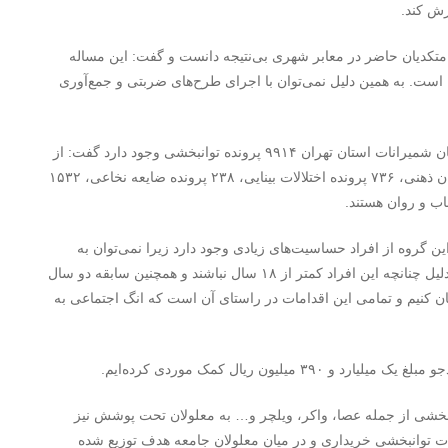
رش کند.
متکدیان حاضر در معابر شهری بی‌نتیجه دانست و گفت: این مساله
است. به همین دلیل نمی‌توان با اجرای طرح‌های ضربتی و جمع‌آوری
مدیرکل بهزیستی شمیرانات در ادامه با بیان اینکه در شهرستان شمیرانات استان تهران ۹۹۱۴ پرونده توانبخشی وجود دارد گفت: از
این تعداد ۴۰۰۰ پرونده جسمی-حرکتی، ۲۷۹۰ پرونده کم توانان ذهنی، ۷۳۶ پرونده اختلالات بینایی، ۲۳۸ پرونده ضایعه نخاعی، ۱۵۳۲
 گروه از افراد حساسیت‌های زیادی وجود دارد زیرا نمی‌توان به
راحتی به فردی برچسب بیماری روانی مزمن را زد به همین دلیل چنانچه این افراد کمتر از ۱۸ سال نباشند و همچنین سابقه دو سال
نان کنیم و تمامی این اقدامات در راستای آن است که انگ اجتماعی به
خشی از جمله عصا، واکر، ویلچر و… به معلولان تحت پوشش نیز
ی ۲۴۰ میلیون تومان تجهیزات توانبخشی خریداری و در میان معلولان جامعه هدف توزیع شده