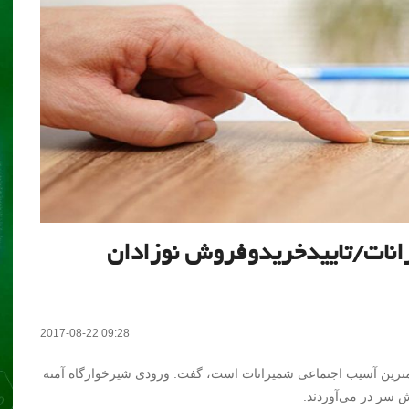
انات/تاییدخریدوفروش نوزادان
2017-08-22 09:28
همترین آسیب اجتماعی شمیرانات است، گفت: ورودی شیرخوارگاه آمنه
ش سر در می‌آوردند.