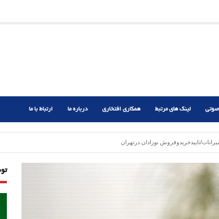
ریم؟
ر دشوار
صوتی
لینک های مرتبط
همکاری افتخاری
درباره ما
ارتباط با ما
نات/تاییدخریدوفروش نوزادان درتهران
تو