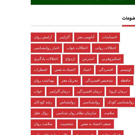
ضوعات
احساسات
آناتومی مغز
آلزایمر
آرامش روان
اختلالات روانی
اختلالات خواب
اخبار روانشناسی
اسکیزوفرنی
استرس
ازدواج
اختلالات یادگیری
اوتیسم
افسردگی
اعتیاد
اعتماد به نفس
اضطراب
حافظه
تشخیص افسردگی
تحریک مغز
بهداشت روان
درمان کرونا
درمان افسردگی
درمان آلزایمر
خواب
روانشناسی کودک
روانشناسی
روانشناس
رشد کودکان
سلامت
سازمان نظام روان شناسی
زوال عقل
ضعف اعتماد به نفس
شخصیت
سلامت روان
فضای مجازی
فرزندپروری
علایم بیماری های روانی