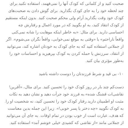
صحبت کنید و از کلماتی که کودک آنها را نمی‌فهمد، استفاده نکنید.برای
چند لحظه خود را به جای کودک بگذارید. برای گوش دادن به صحبت‌های
کودک خود وقت بگذارید.آرام ولی محکم صحبت کنید. بدون اینکه مستقیم
از کودک انتقاد کنید، به او بگویید که در مورد اعمال و رفتارش چه
احساسی دارید. برای مثال: «به خاطر اینکه موهایت را شانه نمی‌کنی
واقعاً ناراحتم» یا «وقتی به موقع نمی‌خوابی، واقعاً نگران می‌شوم». اگر
از جملاتی استفاده کنید که به جای کودک به خودتان اشاره کند، می‌توانید
از انتقاد، سرزنش یا حمله کردن به کودک بپرهیزید و احساسات خود را
به‌طور مؤثری بیان کنید.
۱۰- بی قید و شرط فرزندتان را دوست داشته باشید
دست‌کم چند بار در روز کودک خود را تحسین کنید. برای مثال، «آفرین!
نقاشی‌ات قشنگ شده»‏.به فرزند خود جرأت دهید و نشان دهید به نکات
مثبت او اطمینان دارید.رفتار کودک خود را تحسین کنید، نه شخصیت او را.
به کودک نگویید «چه دختر یا پسر خوبی!». زیرا این جمله بدین معناست
که هدف، عبارت است از خوب بودن در تمام اوقات. به جای آن می‌توانید
از جملاتی مانند «از نقاشی که کشیدی خیلی خوشم آمد» استفاده کنید.