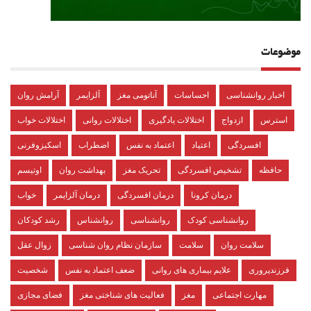
موضوعات
اخبار روانشناسی
احساسات
آناتومی مغز
آلزایمر
آرامش روان
استرس
ازدواج
اختلالات یادگیری
اختلالات روانی
اختلالات خواب
افسردگی
اعتیاد
اعتماد به نفس
اضطراب
اسکیزوفرنی
حافظه
تشخیص افسردگی
تحریک مغز
بهداشت روان
اوتیسم
درمان کرونا
درمان افسردگی
درمان آلزایمر
خواب
روانشناسی کودک
روانشناسی
روانشناس
رشد کودکان
سلامت روان
سلامت
سازمان نظام روان شناسی
زوال عقل
فرزندپروری
علایم بیماری های روانی
ضعف اعتماد به نفس
شخصیت
مهارت اجتماعی
مغز
فعالیت های شناختی مغز
فضای مجازی