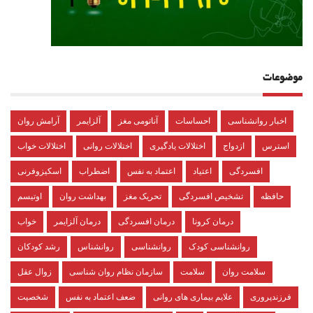
موضوعات
اخبار روانشناسی
احساسات
آناتومی مغز
آلزایمر
آرامش روان
استرس
ازدواج
اختلالات یادگیری
اختلالات روانی
اختلالات خواب
افسردگی
اعتیاد
اعتماد به نفس
اضطراب
اسکیزوفرنی
حافظه
تشخیص افسردگی
تحریک مغز
بهداشت روان
اوتیسم
درمان کرونا
درمان افسردگی
درمان آلزایمر
خواب
روانشناسی کودک
روانشناسی
روانشناس
رشد کودکان
سلامت روان
سلامت
سازمان نظام روان شناسی
زوال عقل
فرزندپروری
علایم بیماری های روانی
ضعف اعتماد به نفس
شخصیت