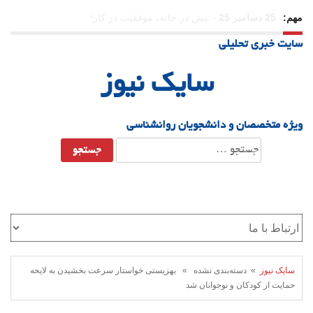
مهم:
23 دسامبر 25
-
چرا اراده می‌کنیم ولی شکست می‌خوریم؟
سایت خبری تحلیلی
21 دسامبر 25
-
یلدا؛ نماد تاب‌آوری اجتماعی در روزگار دشوار
سایک نیوز
ویژه متخصصان و دانشجویان روانشناسی
جستجو
برای:
سایک نیوز
» دسته‌بندی نشده » بهزیستی خواستار سرعت بخشیدن به لایحه
حمایت از کودکان و نوجوانان شد