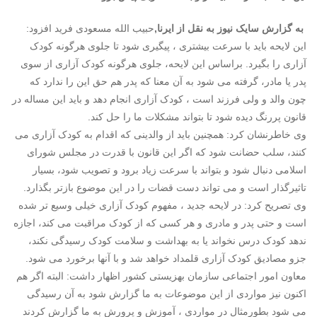
به گزارش سایک نیوز به نقل از ایرنا,
حبیب الله مسعودی فرید افزود:
این لایحه باید با سرعت بیشتری ، پیگیری شود تا جلوی هرگونه کودک
آزاری را بگیرد. براساس این لایحه، جلوی هرگونه کودک آزاری از سوی
پدر یا مادر، گرفته می شود به آن معنا که پدر هم حق این را ندارد که
چون والد و ولی فرزند است ، کودک آزاری انجام دهد و باید این مساله در
قانون پررنگ دیده شود تا بتواند مشکلات ما را حل کند.
وی خاطرنشان کرد: همچنین باید از والدینی که اقدام به کودک آزاری می
کنند، سلب حضانت شود که اگر این قانون با قدرت در مجلس شورای
اسلامی دنبال شود و بتواند با سرعت زیاد برود و تصویب شود، بسیار
تاثیرگذار است و می تواند دست قضات را در این موضوع بازتر بگذارد.
وی تصریح کرد: در لایحه جدید ، مفهوم کودک آزاری خیلی وسیع تر شده
است و حتی پدر و مادری و هر کسی که از کودک مراقبت می کند، اجازه
ندهد کودک درس نخواند یا به بهداشت و سلامت کودک رسیدگی نکند،
جزو مصادیق کودک آزاری قلمداد خواهد شد و با آنها برخورد می شود.
معاون امور اجتماعی سازمان
بهزیستی
کشور اظهار داشت: البته اگر هم
اکنون نیز مواردی از این موضوعات به ما گزارش شود به آن رسیدگی
می شود بطورمثال در مواردی ، آموزش و پرورش به ما گزارش کردند