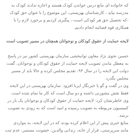
که خانواده ای مانع درس خواندن کودک هستند و اجازه ندادند کودک به
مدرسه بیاید ، کارشناسان بهزیستی، این موضوع را با عنوان حق کودک
-که تحصیل حق هر کودکی است-، پیگیری کردیم و برخورد لازم را با
همکاری قوه قضائیه انجام دادیم.
لایحه حمایت از حقوق کودکان و نوجوانان همچنان در مسیر تصویب است
حسین نحوی نژاد معاون توانبخشی سازمان
بهزیستی
کشور نیز در پاسخ
به معطل ماندن تصویب لایحه حمایت از حقوق کودکان و نوجوانان، گفت:
دولت این لایحه را در سال ۹۴، تقدیم مجلس کرده و حالا باید از مسیر
مجلس بگذرد.
وی در گفت و گو با خبرنگار ایرنا افزود: سازمان
بهزیستی
در این لایحه
فقط نقش مشورتی داشته و دو سال است که کار ما تمام شده است.
وی خاطرنشان کرد: لایحه حمایت از حقوق کودکان و نوجوانان یک بار در
کمیسیون مربوطه به تصویب رسیده و امید است که به زودی به تصویب
برسد.
منابع خبری پیش از این اعلام کرده بودند که در این لایحه، به مواردی
مانند سرپرستی، فرار از خانه، زندانی والدین، خشونت مستمر، عدم ثبت