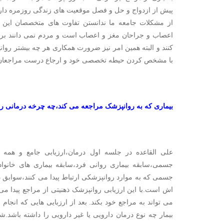
پیش از ازدواج و حل و فصل موقعیت های زندگی روزمره دارد ک
از مشکلات جامعه ما ندانستن تفاوت های متخصصان این
اعصاب و جراحان مغز و اعصاب است و مردم نمی دانند 
کنند و البته همین امر نیز ضرورت همکاری هر چه بیشتر روا
با مشخص کردن حیطه تخصصی خود و ارجاع درست مراجعان به 
بیماری که به روانپزشک مراجعه می کند،چه چرخه درمانی را 
علی القاعده در جلسه اول درمان،ارزیابی جامع و همه ج
جسمی،سابقه بیماری روانی فرد،سابقه بیماری های خانوا
جسمی که به موارد روانپزشکی ارتباط پیدا می کنند،سوابق 
اش است.با این ارزیابی روانپزشک ذهنیتی از مراجع پیدا می
می تواند به مراجع خود بکند. بعد از ارزبایی هایی که انج
بیمار چه نوع درمان دارویی یا غیر دارویی را داشته باشد