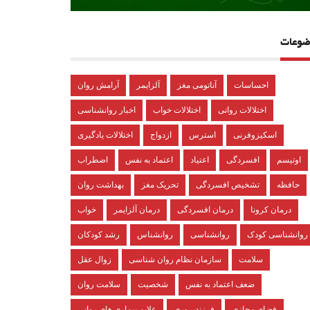
ضوعات
احساسات
آناتومی مغز
آلزایمر
آرامش روان
اختلالات روانی
اختلالات خواب
اخبار روانشناسی
اسکیزوفرنی
استرس
ازدواج
اختلالات یادگیری
اوتیسم
افسردگی
اعتیاد
اعتماد به نفس
اضطراب
حافظه
تشخیص افسردگی
تحریک مغز
بهداشت روان
درمان کرونا
درمان افسردگی
درمان آلزایمر
خواب
روانشناسی کودک
روانشناسی
روانشناس
رشد کودکان
سلامت
سازمان نظام روان شناسی
زوال عقل
ضعف اعتماد به نفس
شخصیت
سلامت روان
فضای مجازی
فرزندپروری
علایم بیماری های روانی