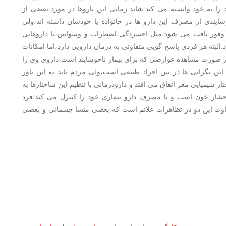
 را به خود وابسته می کند.شاید زمانی این باروها در مورد بعضی از
ایندی از مصرف این دارو ها در خانواده یا خودشان داشته اند،ولی
ه وفور یافت می شود،مثل افسردگی،اضطراب و وسواس،با داروهایی
لبته هر فردی پاسخ گویی متفاوتی به درمان دارویی دارد،اما امکانات
ه در صورت مشاهده عوارضی که برای بیمار ناخوشایند است،داروی وی را
 این نگرانی ها در بین افراد طبیعی است،ولی مردم باید به این باور
ر شیمیایی مغر اتفاق می افتد و دارودرمانی با تنظیم این ساختارها به
 فشار خون است و با مصرف دارو بیماری خود را کنترل می کند؛فرد
 تفاوت این دو در تظاهرات علائم است که بعضی منشا جسمانی و بعضی