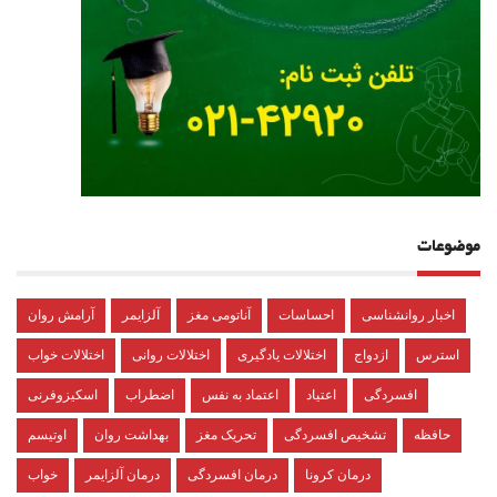
موضوعات
اخبار روانشناسی
احساسات
آناتومی مغز
آلزایمر
آرامش روان
استرس
ازدواج
اختلالات یادگیری
اختلالات روانی
اختلالات خواب
افسردگی
اعتیاد
اعتماد به نفس
اضطراب
اسکیزوفرنی
حافظه
تشخیص افسردگی
تحریک مغز
بهداشت روان
اوتیسم
درمان کرونا
درمان افسردگی
درمان آلزایمر
خواب