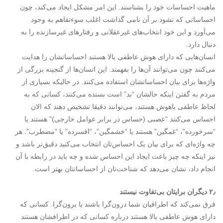
ماهیت احساسات خود را بشناسند. این امر مشکل ایجاد می‌کند، چون
احساساتی که نشود بر آن نامی گذاشت اغلب سوء‌تفاهم به وجود
می‌آورد و این خود انتخاب‌های غیرعقلانی و رفتارهای غیرسازنده را به
دنبال دارد.
انسان‌هایی که دارای هوش عاطفی بالا هستند احساساتشان را هدایت
می‌کنند چون می‌توانند آن‌ها را بفهمند. این انسان‌ها از گنجینه بزرگی از
واژه‌ها برای بیان احساساتشان استفاده می‌کنند. در حالیکه بسیاری از
مردم به گفتن اینکه حالشان “بد” است بسنده می‌کنند، کسانی که به
لحاظ عاطفی باهوش هستند، می‌توانند دقیقا تشخیص دهند که الان
احساس می‌کنند “عصبی (حساس در برابر عوامل خارجی)” هستند یا
“سرخورده”، “غمگین” هستند یا “خشمگین”، “افسرده” یا “مضطرب”‌. هر
چه واژه‌ای که برای بیان یک احساس‌‌تان انتخاب می‌کنید دقیق‌تر باشد و
نیز اینکه چه چیز باعث ایجاد این احساس شده و چه باید در رابطه با آن
انجام داد، نشان می‌دهد که شناخت‌تان از احساساتتان بهتر است.
۲٫ دیگران برایتان بی‌تفاوت نیستند
فرق نمی‌کند که اطرافیان شما درون‌گرا باشند یا برون‌گرا. کسانی که
دارای هوش عاطفی بالا هستند درباره کسانی که در اطرافشان هستند