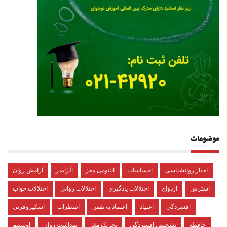
موضوعات
اخبار روانشناسی
احساسات
آناتومی مغز
آلزایمر
آرامش روان
استرس
ازدواج
اختلالات یادگیری
اختلالات روانی
اختلالات خواب
افسردگی
اعتیاد
اعتماد به نفس
اضطراب
اسکیزوفرنی
حافظه
تشخیص افسردگی
تحریک مغز
بهداشت روان
اوتیسم