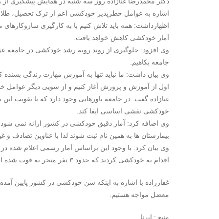
دکتر محمدرضا غنازاده روز سه شنبه در همایش پیشگیری از ر
اشاره به عوامل خطرپذیر خودکشی اعم از ترک تحصیل، طلاق 
اظهارداشت: همه باید تلاش کنیم با به کارگیری سازوکارهای 
آمار خودکشی کاهش خواهد یافت.
وی افزود: جلوگیری از روند روبه رشد خودکشی در جامعه عزم 
جامعه بکاهیم.
وی بیان داشت: ما نباید تنها به آموزش مهارت زندگی بسنده ک
اول از آموزش و پرورش آغاز کنیم و از سویی دیگر عوامل خ
غنازاده گفت: در جامعه باورهایی وجود دارد که با تقویت این با
خودکشی نقشی اساسی ایفا کند.
وی اضافه کرد: آمار دقیق خودکشی در کشور ارائه نمی شود چ
بیمارستان ها به همین نام ثبت شوند لذا با عناوین تصادف و غ
اقدام به خودکشی کردند که حدود ۳ نفر منجر به فوت شده است.
غفارزاده با اشاره به اینکه سن خودکشی در کشور پایین آمده ا
معضل مواجه هستیم.
منبع : ایرنا