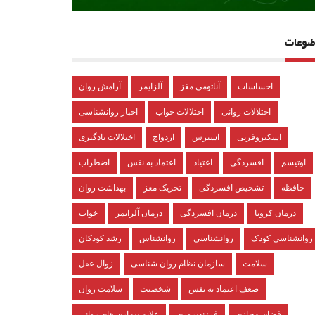
ضوعات
احساسات
آناتومی مغز
آلزایمر
آرامش روان
اختلالات روانی
اختلالات خواب
اخبار روانشناسی
اسکیزوفرنی
استرس
ازدواج
اختلالات یادگیری
اوتیسم
افسردگی
اعتیاد
اعتماد به نفس
اضطراب
حافظه
تشخیص افسردگی
تحریک مغز
بهداشت روان
درمان کرونا
درمان افسردگی
درمان آلزایمر
خواب
روانشناسی کودک
روانشناسی
روانشناس
رشد کودکان
سلامت
سازمان نظام روان شناسی
زوال عقل
ضعف اعتماد به نفس
شخصیت
سلامت روان
فضای مجازی
فرزندپروری
علایم بیماری های روانی