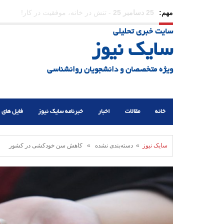
مهم:
23 دسامبر 25
-
چرا اراده می‌کنیم ولی شکست می‌خو
سایت خبری تحلیلی
21 دسامبر 25
-
یلدا؛ نماد تاب‌آوری اجتماعی در روزگا
سایک نیوز
ویژه متخصصان و دانشجویان روانشناسی
خانه
مقالات
اخبار
خبرنامه سایک نیوز
فایل های 
سایک نیوز
» دسته‌بندی نشده » کاهش سن خودکشی در کشور