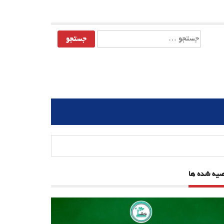
جستجو
برای:
صیه شده ها