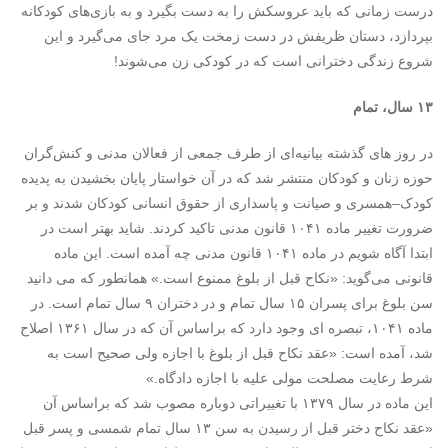
درست زمانی که باید عروسکش را به دست بگیرد و به بازی‌های کودکانه
بپردازد، دستان ظریفش در دست زمخت یک مرد جای می‌گیرد و این
شروع زندگی دخترانی است که در کودکی زن می‌شوند!
۱۳ سال، تمام
در روز های گذشته بیانیه‌ای از طرف جمعی از فعالان مدنی و کنش‌گران
حوزه زنان و کودکان منتشر شد که در آن خواستار پایان بخشیدن به پدیده
کودک–‌همسری و صیانت و پاسداری از حقوق انسانی کودکان شدند و بر
ضرورت تغییر ماده ۱۰۴۱ قانون مدنی تاکید کردند. شاید بهتر است در
ابتدا آگاه شویم در ماده ۱۰۴۱ قانون مدنی چه آمده است. این ماده
قانونی می‌گوید: «نکاح قبل از بلوغ ممنوع است.» همانطور که می دانید
سن بلوغ برای پسران ۱۵ سال تمام و در دختران ۹ سال تمام است. در
ماده ۱۰۴۱، تبصره ای وجود دارد که براساس آن که در سال ۱۳۶۱ اصلاح
شد، آمده است: «عقد نکاح قبل از بلوغ با اجازه ولی صحیح است به
شرط رعایت مصلحت مولی علیه با اجازه دادگاه.»
این ماده در سال ۱۳۷۹ با تغییراتی دوباره مصوب شد که براساس آن
«عقد نکاح دختر قبل از رسیدن به سن ۱۳ سال تمام شمسی و پسر قبل