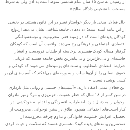
از رسیدن به سن ۱۵ سال تمام شمسی منوط است به اذن ولی به شرط
مصلحت با تشخیص دادگاه صالح.»
حال فعالان مدنی بار دیگر خواستار تغییر در این قانون هستند. در بخشی
از این بیانیه آمده است؛ «داده‌های جامعه‌شناختی نشان می‌دهد ازدواج
کودکان پدیده‌ای است که در زمینه فقر، محرومیت و توسعه‌نیافتگی
اقتصادی، اجتماعی و فرهنگی رخ می‌دهد. واقعیت آن است که کودکان
گرفتار مساله‌ کودک-همسری برخاسته از طبقات فرودست و اقشار
حاشیه‌ای و بی‌دفاع‌ترین و بی‌پناه‌ترین بخش جامعه هستند که قربانی
شرایط اقتصادی نامطلوب و سنت‌های پوسیده‌ای می‌شوند که کودکی و
حقوق انسانی را از آن‌ها سلب و به ورطه‌ای می‌افکند که آسیب‌های آن بر
کسی پوشیده نیست.»
این فعالان مدنی اعتقاد دارند: «آسیب‌های جسمی و روانی مثل بارداری
در سن کمتر از ۱۸ سال که خطر عفونت، خونریزی و مرگ‌ومیر مادران
نوجوان را به دنبال دارد، اضطراب، افسردگی و اقدام به خودکشی؛ در
کنار آسیب‌های اجتماعی همچون طلاق در سنین نوجوانی، محرومیت از
تحصیل، افزایش خشونت خانوادگی و تداوم چرخه محرومیت از
عمده‌ترین پیامدهای پدیده کودک-همسری هستند که سلامت و حیات فردی