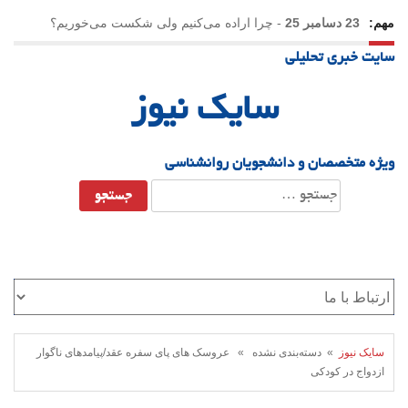
مهم:
23 دسامبر 25
-
چرا اراده می‌کنیم ولی شکست می‌خوریم؟
سایت خبری تحلیلی
21 دسامبر 25
-
یلدا؛ نماد تاب‌آوری اجتماعی در روزگار دشوار
سایک نیوز
ویژه متخصصان و دانشجویان روانشناسی
جستجو
برای:
سایک نیوز
» دسته‌بندی نشده » عروسک های پای سفره عقد/پیامدهای ناگوار
ازدواج در کودکی