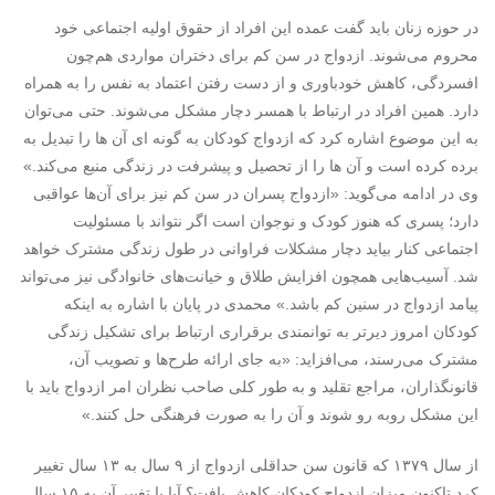
در حوزه زنان باید گفت عمده این افراد از حقوق اولیه اجتماعی خود
محروم می‌شوند. ازدواج در سن کم برای دختران مواردی هم‌چون
افسردگی، کاهش خودباوری و از دست رفتن اعتماد به نفس را به همراه
دارد. همین افراد در ارتباط با همسر دچار مشکل می‌شوند. حتی می‌توان
به این موضوع اشاره کرد که ازدواج کودکان به گونه ای آن ها را تبدیل به
برده کرده است و آن ها را از تحصیل و پیشرفت در زندگی منبع می‌کند.»
وی در ادامه می‌گوید: «ازدواج پسران در سن کم نیز برای آن‌ها عواقبی
دارد؛ پسری که هنوز کودک و نوجوان است اگر نتواند با مسئولیت
اجتماعی کنار بیاید دچار مشکلات فراوانی در طول زندگی مشترک خواهد
شد. آسیب‌هایی همچون افزایش طلاق و خیانت‌های خانوادگی نیز می‌تواند
پیامد ازدواج در سنین کم باشد.» محمدی در پایان با اشاره به اینکه
کودکان امروز دیرتر به توانمندی برقراری ارتباط برای تشکیل زندگی
مشترک می‌رسند، می‌افزاید: «به جای ارائه طرح‌ها و تصویب آن،
قانونگذاران، مراجع تقلید و به طور کلی صاحب نظران امر ازدواج باید با
این مشکل روبه رو شوند و آن را به صورت فرهنگی حل کنند.»
از سال ۱۳۷۹ که قانون سن حداقلی ازدواج از ۹ سال به ۱۳ سال تغییر
کرد تاکنون میزان ازدواج کودکان کاهش یافت؟ آیا با تغییر آن به ۱۵ سال