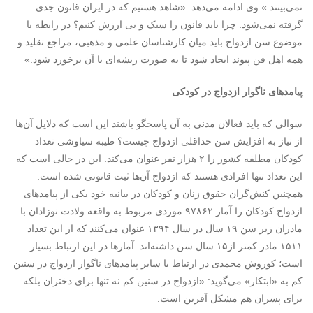
نمی‌بینند.» وی ادامه می‌دهد: «شاهد هستیم که در ایران قانون جدی
گرفته نمی‌شود. چرا باید قانون را سبک و بی ارزش کنیم؟ در رابطه با
موضوع سن ازدواج باید میان کارشناسان علمی و مذهبی، مراجع تقلید و
همه اهل فن پیوند ایجاد شود تا به صورت ریشه‌ای با آن برخورد شود.»
پیامدهای ناگوار ازدواج در کودکی
سوالی که باید فعالان مدنی به آن پاسخگو باشند این است که دلایل آن‌ها
از نیاز به افزایش سن حداقلی ازدواج چیست؟ طیبه سیاوشی تعداد
کودکان مطلقه کشور را ۲ هزار نفر عنوان می‌کند. این در حالی است که
این تعداد تنها افرادی هستند که ازدواج آن‌ها ثبت قانونی شده است.
همچنین کنش‌گران حقوق زنان و کودکان در بیانیه خود یکی از پیامدهای
ازدواج کودکان را آمار ۹۷۸۶۲ موردی مربوط به واقعه ولادت نوزادان با
مادران زیر سن ۱۹ سال در سال ۱۳۹۴ عنوان می‌کنند که از این تعداد
۱۵۱۱ مادر کمتر از۱۵ سال سن داشته‌اند. آمارها در این ارتباط بسیار
است؛ کوروش محمدی در ارتباط با سایر پیامدهای ناگوار ازدواج در سنین
کم به «ابتکار» می‌گوید: «ازدواج در سنین کم نه تنها برای دختران بلکه
برای پسران هم مشکل آفرین است.