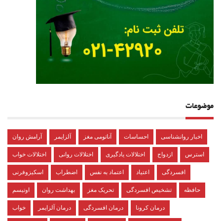
موضوعات
اخبار روانشناسی
احساسات
آناتومی مغز
آلزایمر
آرامش روان
استرس
ازدواج
اختلالات یادگیری
اختلالات روانی
اختلالات خواب
افسردگی
اعتیاد
اعتماد به نفس
اضطراب
اسکیزوفرنی
حافظه
تشخیص افسردگی
تحریک مغز
بهداشت روان
اوتیسم
درمان کرونا
درمان افسردگی
درمان آلزایمر
خواب