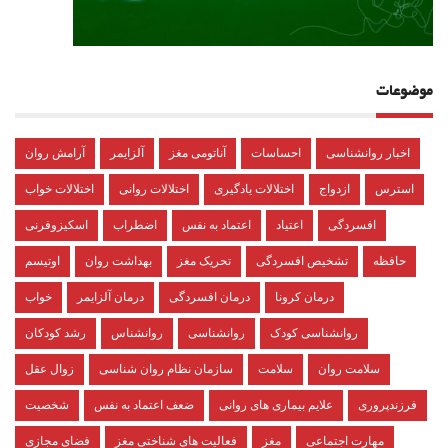
موضوعات
اخبار روانشناسی
احساسات
آناتومی مغز
آلزایمر
آرامش روان
استرس
ازدواج
اختلالات یادگیری
اختلالات روانی
اختلالات خواب
افسردگی
اعتیاد
اعتماد به نفس
اضطراب
اسکیزوفرنی
حافظه
تشخیص افسردگی
تحریک مغز
بهداشت روان
اوتیسم
درمان کرونا
درمان افسردگی
درمان آلزایمر
خواب
روانشناسی کودک
روانشناسی
روانشناس
رشد کودکان
سلامت روان
سلامت
سازمان نظام روان شناسی
زوال عقل
فرزندپروری
علایم بیماری های روانی
ضعف اعتماد به نفس
شخصیت
مهارت اجتماعی
مغز
فعالیت های شناختی مغز
فضای مجازی