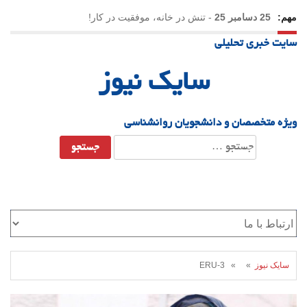
مهم:
25 دسامبر 25
-
تنش در خانه، موفقیت در کار!
سایت خبری تحلیلی
23 دسامبر 25
-
چرا اراده می‌کنیم ولی شکست می‌خوریم؟
سایک نیوز
21 دسامبر 25
-
یلدا؛ نماد تاب‌آوری اجتماعی در روزگار دشوار
ویژه متخصصان و دانشجویان روانشناسی
جستجو
برای:
سایک نیوز
» » ERU-3