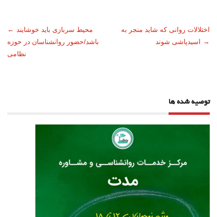
ناوبری
اختلالات روانی که شاید منجر به
محیط سربازی باید خوشایند
←
→
اسیدپاشی شوند
باشد/حضور روانشناسان در حوزه
نوشته
نظامی
توصیه شده ها