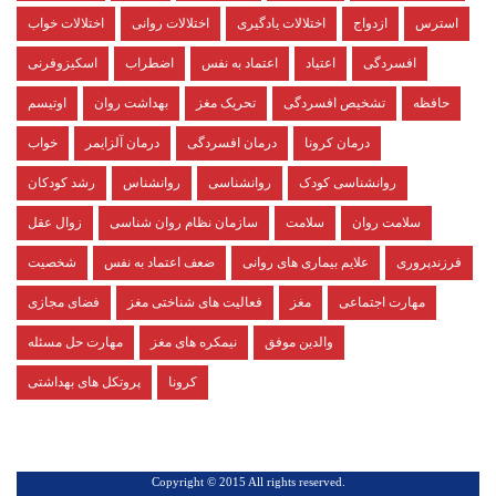
استرس
ازدواج
اختلالات یادگیری
اختلالات روانی
اختلالات خواب
افسردگی
اعتیاد
اعتماد به نفس
اضطراب
اسکیزوفرنی
حافظه
تشخیص افسردگی
تحریک مغز
بهداشت روان
اوتیسم
درمان کرونا
درمان افسردگی
درمان آلزایمر
خواب
روانشناسی کودک
روانشناسی
روانشناس
رشد کودکان
سلامت روان
سلامت
سازمان نظام روان شناسی
زوال عقل
فرزندپروری
علایم بیماری های روانی
ضعف اعتماد به نفس
شخصیت
مهارت اجتماعی
مغز
فعالیت های شناختی مغز
فضای مجازی
والدین موفق
نیمکره های مغز
مهارت حل مسئله
کرونا
پروتکل های بهداشتی
.Copyright © 2015 All rights reserved