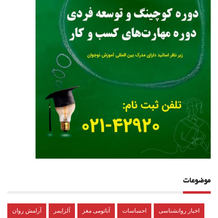
موضوعات
اخبار روانشناسی
احساسات
آناتومی مغز
آلزایمر
آرامش روان