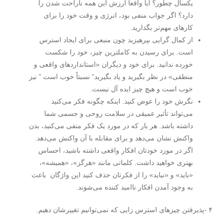
یکسال چطور؟ آیا واقعاً ارزش این همه ناراحت شدن را
دارد؟ اگر جواب منفی بود، انرژی و وقت خود را برای
کارهای مهم‌تر بگذارید.
از کمال گرایی بپرهیزید چون منبعی برای ایجاد استرس
است. برای رسیدن به کاملترین چیز، خود را شکست
خورده ندانید. برای خود و دیگران «استانداردهای واقعی و
منطقی» در نظر بگیرید و یاد بگیرید” نسبتاً خوب است ” نیز
خوب است و هیچ چیز ایده آل نیست.
نگرش خود را عوض کنید. اینکه چگونه فکر می‌کنید
می‌تواند تأثیر عمیقی در سلامت روحی و جسمی شما
داشته باشد. هر بار که در مورد یک فکر منفی می‌کنید، بدن
واکنش نشان می‌دهد و برای مقابله با آن واکنش می‌دهد.
اگر در مورد خودتان افکار واقعی داشته باشید، احساس
بهتری خواهید داشت. کلماتی مانند «هرگز»، «همیشه»،
«باید» و «نباید» را از فکرتان حذف کنید این واژگان باعث
به وجود آمدن افکار ناامید کننده می‌شوند.
۴ -پذیرفتن چیزهای استرس زایی که نمی‌توانیم تغییرشان دهیم.