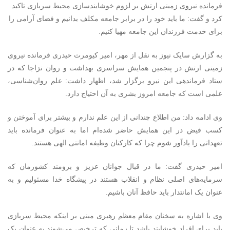
فرمانده نیروی زمینی ارتش بر لزوم خوشایندسازی محیط سربازی تاکید
کرد و گفت: ما باید خود را در برابر جامعه مکلف بدانیم و فضای آرامی را
برای خدمت فرزندان این جامعه مهیا کنیم.
به گزارش سایک نیوز به نقل از مهر، امیر کیومرث حیدری فرمانده نیروی
زمینی ارتش در پنجمین همایش سراسری بهداشت و روان نزاجا که در
ستاد فرماندهی این نیرو برگزار شد، اظهار داشت: علم روان‌شناسی،
علمی است که جامعه امروز بشری به آن احتیاج دارد.
وی ادامه داد: من اطلاع چندانی از این علم ندارم و بیشتر برای آموختن و
کسب فیض در این همایش حاضر شده‌ام اما به عنوان فرمانده باید
تعهداتی را یادآور شوم چرا که کارکنان وظیفه امانتی الهی هستند.
امیر حیدری گفت: ما در قبال جوانان عزیز و برومند کشورمان که
سرمایه‌های اصلی نظام و انقلاب هستند در پیشگاه خدا مسئولیم و به
عنوان یک امانتدار باید حافظ آنان باشیم.
وی با اشاره به سخنان مقام معظم رهبری مبنی بر اینکه محیط سربازی
باید برای افراد خوشایند باشد تا زمانی که ترخیص می‌شوند به عنوان یک