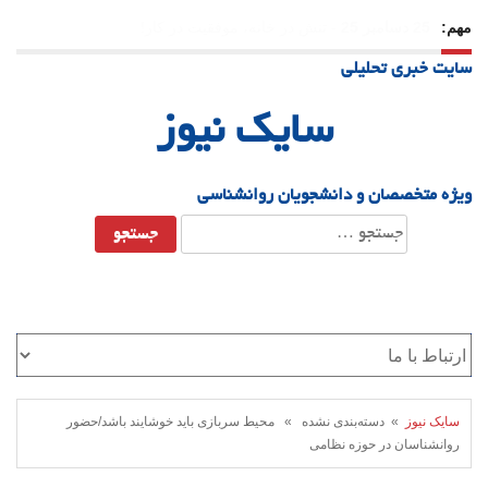
مهم:
23 دسامبر 25
-
چرا اراده می‌کنیم ولی شکست می‌خوریم؟
سایت خبری تحلیلی
21 دسامبر 25
-
یلدا؛ نماد تاب‌آوری اجتماعی در روزگار دشوار
سایک نیوز
ویژه متخصصان و دانشجویان روانشناسی
جستجو
برای:
سایک نیوز
» دسته‌بندی نشده » محیط سربازی باید خوشایند باشد/حضور
روانشناسان در حوزه نظامی