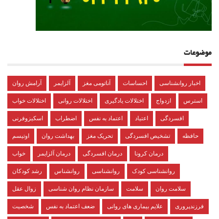
موضوعات
اخبار روانشناسی
احساسات
آناتومی مغز
آلزایمر
آرامش روان
استرس
ازدواج
اختلالات یادگیری
اختلالات روانی
اختلالات خواب
افسردگی
اعتیاد
اعتماد به نفس
اضطراب
اسکیزوفرنی
حافظه
تشخیص افسردگی
تحریک مغز
بهداشت روان
اوتیسم
درمان کرونا
درمان افسردگی
درمان آلزایمر
خواب
روانشناسی کودک
روانشناسی
روانشناس
رشد کودکان
سلامت روان
سلامت
سازمان نظام روان شناسی
زوال عقل
فرزندپروری
علایم بیماری های روانی
ضعف اعتماد به نفس
شخصیت