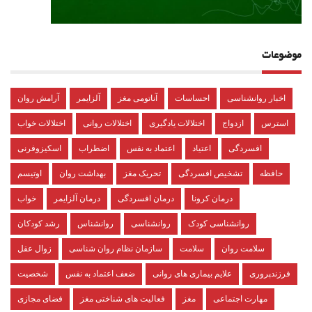
موضوعات
اخبار روانشناسی
احساسات
آناتومی مغز
آلزایمر
آرامش روان
استرس
ازدواج
اختلالات یادگیری
اختلالات روانی
اختلالات خواب
افسردگی
اعتیاد
اعتماد به نفس
اضطراب
اسکیزوفرنی
حافظه
تشخیص افسردگی
تحریک مغز
بهداشت روان
اوتیسم
درمان کرونا
درمان افسردگی
درمان آلزایمر
خواب
روانشناسی کودک
روانشناسی
روانشناس
رشد کودکان
سلامت روان
سلامت
سازمان نظام روان شناسی
زوال عقل
فرزندپروری
علایم بیماری های روانی
ضعف اعتماد به نفس
شخصیت
مهارت اجتماعی
مغز
فعالیت های شناختی مغز
فضای مجازی