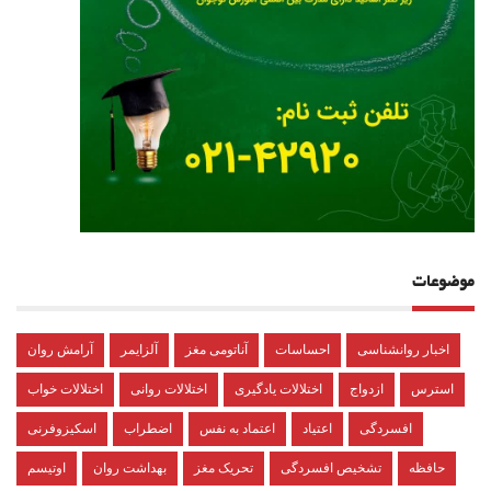
موضوعات
اخبار روانشناسی
احساسات
آناتومی مغز
آلزایمر
آرامش روان
استرس
ازدواج
اختلالات یادگیری
اختلالات روانی
اختلالات خواب
افسردگی
اعتیاد
اعتماد به نفس
اضطراب
اسکیزوفرنی
حافظه
تشخیص افسردگی
تحریک مغز
بهداشت روان
اوتیسم