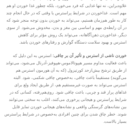
علاوه‌براین، نه تنها غذایی که فرد می‌خورد، بلکه چطور غذا خوردن او هم
مهم است. غذاخوردن در شرایط پراسترس یا وقتی که در حال انجام چند
کار به طور هم‌زمان هستیم، می‌تواند به خوردن بدون توجه منجر شود که
در آن رابطه‌ی مهم و اساسی بین مغز و بدن، مخدوش می‌شود. از سوی
دیگر، غذاخوردن ذهن‌آگاهانه، می‌تواند یک روش مؤثر برای کاهش
استرس و بهبود سلامت دستگاه گوارش و رفتارهای خوردن باشد.
خوردن ناشی از استرس و تأثیر آن بر چاقی:
استرس به این دلیل که
باعث فعالیت مداوم مسیر هیپوتالاموس-هیپوفیز-آدرنال می‌شود، می‌تواند
از طریق ترشح بیش‌ازحد کورتیزول (که به آن هورمون استرس هم
می‌گویند) مستقیماً باعث چاقی، به‌خصوص چاقی شکمی، شود. البته
استرس می‌تواند به صورت غیرمستقیم هم، از طریق ایجاد ولع برای
غذاهای پراز قند و چربی، باعث چاقی شود. روی‌هم‌رفته، کسانی که در
شرایط پراسترس و هیجانی پرخوری می‌کنند، اغلب به سختی می‌توانند
بین نشانه‌های گرسنگی واقعی و نشانه‌های هیجانی خوردن تمایز قایل
شوند. خطر چاق شدن برای چنین افرادی به‌خصوص در شرایط پراسترس
بسیار بالاست.