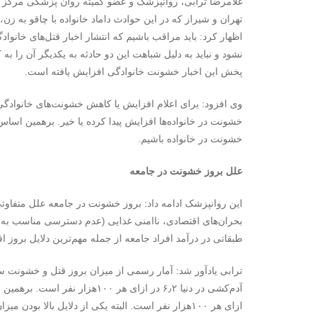
غلامرضا ترابی، روانپزشک و عضو کمیته روان پزشکی مرکز تح
تهران و شیراز که در این حوادث داماد خانواده با چاقو به زن
اظهار کرد: باید مراقب باشیم که انتشار اخبار قتل‌های خان
نشود و نباید به دلیل شباهت این دو حادثه به یکدیگر آن را ب
پخش این اخبار خشونت خانوادگی افزایش یافته است.
وی افزود: برای اعلام افزایش یا کاهش خشونت‌های خانوادگی ب
خشونت در خانواده‌ها افزایش پیدا کرده یا خیر. برهمین اساس ت
خشونت در خانواده باشیم.
علل بروز خشونت در جامعه
بحران‌های اقتصادی، ناامنی غذایی (عدم دسترسی مناسب به
طبقاتی در درآمد افراد جامعه از جمله مهم‌ترین دلایل برو
ترابی یادآور شد: آمار رسمی از میزان بروز قتل و خشونت 
ازای هر ۱۰۰هزار نفر است. البته یکی از دلایل بالا بودن میزان قتل در آمریکا مربوط به برخی کشورها مانند مکزیک است.