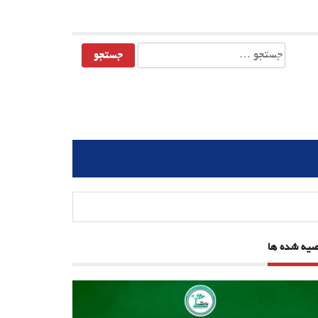
جستجو
برای:
صیه شده ها