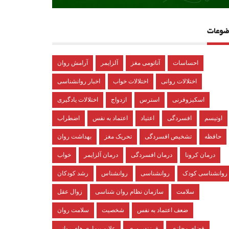
ضوعات
احساسات
آناتومی مغز
آلزایمر
آرامش روان
اختلالات روانی
اختلالات خواب
اخبار روانشناسی
اسکیزوفرنی
استرس
ازدواج
اختلالات یادگیری
اوتیسم
افسردگی
اعتیاد
اعتماد به نفس
اضطراب
حافظه
تشخیص افسردگی
تحریک مغز
بهداشت روان
درمان کرونا
درمان افسردگی
درمان آلزایمر
خواب
روانشناسی کودک
روانشناسی
روانشناس
رشد کودکان
سلامت
سازمان نظام روان شناسی
زوال عقل
ضعف اعتماد به نفس
شخصیت
سلامت روان
فضای مجازی
فرزندپروری
علایم بیماری های روانی