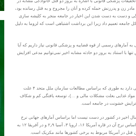
قیقات پزشکی قانونی با اشاره به بروز دو قتل خانوادگی مشابه در
، مادر زن و پدرزنش حمله کرده و آنان را مجروح و به قتل رسانده بود،
وادگی و دست به دست شدن این اخبار در جامعه منجر به کلیشه سازی
ه کل جامعه تعمیم داد زیرا این برداشت اشتباهی است که لزوما به دلیل
ه آمارهای رسمی از قوه قضاییه و پزشکی قانونی نیاز داریم که آیا
نها با استناد به بروز دو حادثه مشابه اخیر نمی‌توانیم مدعی افزایش
این روانپزشک ادامه داد: بروز خشونت در جامعه علل متفاوتی دارد به طوری که براساس مطالعات سازمان ملل متحد ۴ علت
 مواد غذایی بعلت مشکلات مالی و …)، توسعه یافتگی کم و شکاف
ز افزایش خشونت در جامعه است.
سال اخیر در کشور در دست نیست اما براساس آمارهای جهانی نرخ
آدم‌کشی در دنیا ۶٫۲ در ازای هر ۱۰۰هزار نفر است. برهمین اساس نرخ آن در قاره آمریکا ۱۶، اروپا ۳، آسیا ۲٫۹ و در آفریقا ۱۲ به