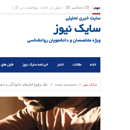
مهم:
23 دسامبر 25
-
چرا اراده می‌کنیم ولی شکست می‌خو
سایت خبری تحلیلی
21 دسامبر 25
-
یلدا؛ نماد تاب‌آوری اجتماعی در روزگا
سایک نیوز
ویژه متخصصان و دانشجویان روانشناسی
خانه
مقالات
اخبار
خبرنامه سایک نیوز
فایل های 
سایک نیوز
» دسته‌بندی نشده » علل وقوع قتل‌های خانوادگی و خش