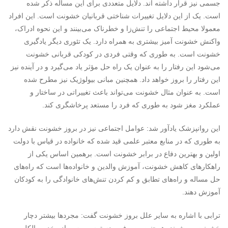
جسمی نیز قرار داشته اند. دلایل متعددی برای این مسأله ذکر شده
است. یک از این دلایل تغییرات شناختی قربانیان خشونت است. این افراد
معمولا محیط اجتماعی را تنش‌زا و خطرناک می‌بینند و این نحوه ادراک،
واکنش خشونت آمیز بیشتری به همراه دارد. یک تئوری دیگر یادگیری
خشونت است. به طوری که وقتی فردی در کودکی قربانی خشونت
می‌شود این رفتار را به عنوان یک راه حل مؤثر یاد می‌گیرد و در آینده نیز
این رفتار را بروز خواهد داد. همچنین مبانی بیولوژیک نیز مطرح شده
است. به عنوان مثال خشونت می‌تواند باعث تغییراتی در ساختار و
عملکرد مغز شود به طوری که فرد را مستعد پرخاشگری کند.
این روانپزشک یادآور شد: عوامل اجتماعی نیز در بروز خشونت نقش دارد
به طوری که در منابع معتبر علمی قید شده که خانواده در قیاس با دولت
اولین و بهترین دفاع در برابر خشونت است. برهمین اساس یکی از
راهکارهای کاهش خشونت، آموزش والدین و خانواده‌ها است که راه‌های
حل مساله و راه‌های تطابق و کم کردن تنش‌های خانوادگی را به کودکان
آموزش دهند.
ترابی با اشاره به سایر علل بروز خشونت گفت: مجردها بیشتر دچار