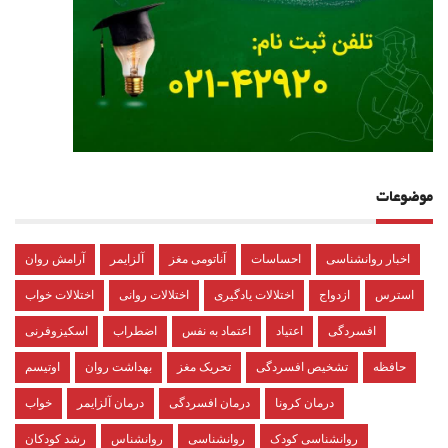
موضوعات
اخبار روانشناسی
احساسات
آناتومی مغز
آلزایمر
آرامش روان
استرس
ازدواج
اختلالات یادگیری
اختلالات روانی
اختلالات خواب
افسردگی
اعتیاد
اعتماد به نفس
اضطراب
اسکیزوفرنی
حافظه
تشخیص افسردگی
تحریک مغز
بهداشت روان
اوتیسم
درمان کرونا
درمان افسردگی
درمان آلزایمر
خواب
روانشناسی کودک
روانشناسی
روانشناس
رشد کودکان