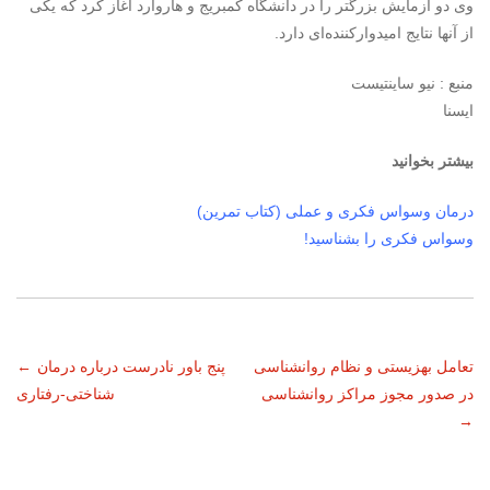
وی دو آزمایش بزرگتر را در دانشگاه کمبریج و هاروارد آغاز کرد که یکی
از آنها نتایج امیدوارکننده‌ای دارد.
منبع : نیو ساینتیست
ایسنا
بیشتر بخوانید
درمان وسواس فکری و عملی (کتاب تمرین)
وسواس فکری را بشناسید!
ناوبری
تعامل بهزیستی و نظام روانشناسی
پنج باور نادرست درباره درمان
←
در صدور مجوز مراکز روانشناسی
شناختی-رفتاری
نوشته
→