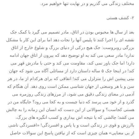
مختلف زندگی می گذریم و در نهایت تنها خواهیم مرد.
۲- کشف هستی
بعد از سال ها محبوس بودن در اتاق، مادر تصمیم می گیرد با کمک جک
نقشه ای را اجرا کنند تا پلیس آنها را نجات دهد اما برای این کار با مشکل
بزرگی روبروست: جک هیچ درکی از دنیای بزرگ و شلوغ خارج از اتاق
ندارد! مادر سعی می کند به او توضیح دهد که بیرون از اتاق جهان ادامه
دارد! اما جک باور نمی کند، مقاومت می کند و حتی با مادرش قهر می
کند! در اینجا جک ۵ ساله داستان دارد از مسائلی آگاه می شود که جهان
بینی پیشین اش را متزلزل می کند! اتفاقی که برای هرکدام از ما، در هر
سن و با هر وسعتی از جهان شناسی ممکن است روی دهد. آن هنگام که
آدمی در معنای زندگی دقیق می شود، از مرزهای زندگی روزمره می
گذرد و از خود می پرسد که دنیا چیست و به کجا می رود؟ جایگاه من در
هستی کجاست؟ و سوالاتی از این دست که انسان این زمانه را به چالش
می کشد؛ چالشی که یا نتیجه اش بیداری و کسب انگیزه های بزرگ،
باارزش و قوی در زندگی است و یا یاس و افسردگی! «افسردگی ناشی
از بی معنایی» همان چیزی است که از نیافتن پاسخ این سوالات حاصل