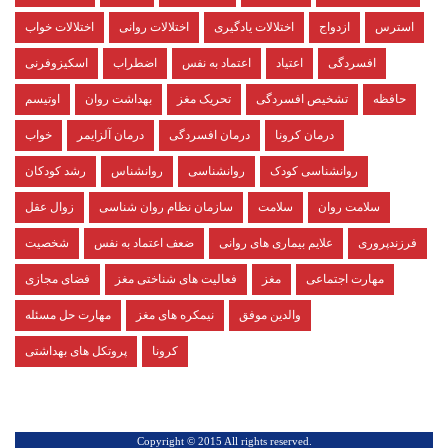
استرس
ازدواج
اختلالات یادگیری
اختلالات روانی
اختلالات خواب
افسردگی
اعتیاد
اعتماد به نفس
اضطراب
اسکیزوفرنی
حافظه
تشخیص افسردگی
تحریک مغز
بهداشت روان
اوتیسم
درمان کرونا
درمان افسردگی
درمان آلزایمر
خواب
روانشناسی کودک
روانشناسی
روانشناس
رشد کودکان
سلامت روان
سلامت
سازمان نظام روان شناسی
زوال عقل
فرزندپروری
علایم بیماری های روانی
ضعف اعتماد به نفس
شخصیت
مهارت اجتماعی
مغز
فعالیت های شناختی مغز
فضای مجازی
والدین موفق
نیمکره های مغز
مهارت حل مسئله
کرونا
پروتکل های بهداشتی
.Copyright © 2015 All rights reserved