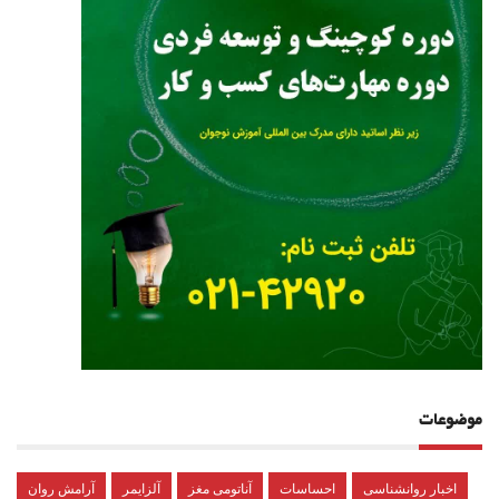
موضوعات
اخبار روانشناسی
احساسات
آناتومی مغز
آلزایمر
آرامش روان