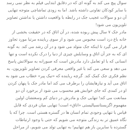
سوال پیچ می کند به گونه ای که در دقایق ابتدایی فیلم به نظر نمی رسد
با سایر کودکان تفاوتی داشته باشد. اما به زودی تماشاچی متوجه تنهایی
آن دو و سوالات عجیب جک در رابطه با واقعیت داشتن یا نداشتن تصاویر
تلویزیون می شود!
مادر جک ۷ سال پیش ربوده شده، در آن اتاق که در حقیقت بخشی از
خانه باغ دزد است محبوس می شود و از سوی رباینده مرتبا مورد تجاوز
قرار می گیرد تا اینکه جک متولد می شود و در آن رشد می کند. به گونه
ای که به جز آن اتاق و وسایلش چیزی از دنیا را درک نکرده است و تنها
انسانی که با او تعامل دارد مادرش است که صبورانه به سوالاتش پاسخ
می دهد و سعی می کند با غیر واقعی معرفی کردن تصاویر تلویزیون، به
نظم فکری جک کمک کند. گرچه رباینده که «نیک پیر» خطاب می شود به
اتاق می آید و نیازهایشان را برطرف می کند اما مادر جک با پنهان کردن
او در کمدی که جای خوابش هم محسوب می شود از برخورد آن دو
ممانعت می کند! تنهایی جک و مادرش در دنیای کم وسعتشان اولین
مفهموم اگزیستانسیالیستی «اتاق» است! تنهایی میان فردی که قابل
قیاس با تنهایی وجودی تمام انسان ها در گستره هستی است. چرا که با
نگاه عمیق تر به زندگی متوجه می شویم که حتی با وجود ارتباطات
گسترده با سایرین باز هم تنهاییم! به تنهایی تولد می شویم، از مراحل