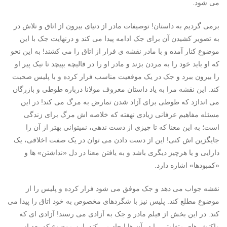
می شود.
برمی گردیم به داستان! توصیفات مادر از دنیای بیرون از اتاق و تلاش در
به تصویر کشیدن آن برای جک ادامه پیدا می کند و درنهایت جک با این
موضوع کنار آمده و با مادر نقشه ی فرار از اتاق را می کشند! به این نحو
که او باید خود را به مردن بزند و مادر او را در قالیچه بپیچد تا نیک پیر او
را بیرون ببرد و جک در یک موقعیت مناسب فرار کرده و با پلیس صحبت
کند. این نقشه مرا به یاد داستان معروف مولانا درباره طوطی و بازرگان
می اندازد که طوطی برای آزاد شدن تمارض به مرگ می کند! در این
مسئله مفاهیم عرفانی زیادی نهفته که خلاصه اش مرگ برای زندگی
است؛ به این معنا که تا چیزی از دست ندهی، نمیتوانی بهتر از آن را
جایگزین اش کنی! این از دست دادن می توان در یک صفت اخلاقی، یک
دارایی و یا هرچیز دیگری باشد و به یافتن معنا در دل «نداشتن» ها و
«کمبودها» اشاره دارد.
نقشه جواب می دهد و جک موفق می شود فرار کرده و پلیس را از
موضوع مطلع کند. پلیس نیز با شگردهای مخصوص به خود اتاق را پیدا می
کند. در این بخش از فیلم مادر و جک به آزادی می رسند! آزادی ای که
واکنش های متفاوتی را در آن ها ایجاد می کند. این موضوع که بعد از