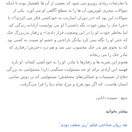
با تعارضات زیادی روبرو می شود که بعضی از آن ها ناهشیار بوده تا اینکه
سوالات مجری تلویزیون آن ها را به سطح آگاهی او می آورد. یکی از
سوالات این بود که «در دوران اسارتت به خودکشی فکر می کردی؟» یا
«چرا جک را پیش خودت نگه داشتی؟ او می توانست آزادانه زندگی کند
اما بخاطر خودت او را در این وضعیت قرار دادی!» و رفتار پدربزرگ جک
که حتی او را نگاه نمی کرد بیانگر ناراحتی و خشم او نسبت به کسی بود
که به نحوی هم پدر جک محسوب می شد و هم دزد دخترش! رفتاری که
مادر جک را می رنجاند.
هجوم این ضربه ها و رفتارها با مادر، او را به خودکشی کشاند. او تازه
فهمید این آزادی برای او چه مسئولیت سنگینی دارد! مسئولیتی به بزرگی
دفاع از تصمیمات و عملکردهای مختلفش! مسئولیتی که بر دوش تمامی
انسان هاست، که اگر نبود هرج و مرج تمام دنیا را فرا می‌گرفت.
منبع : سپیده دانایی
بیشتر بخوانید
نقد روان شناختی فیلم “زیر سقف دودی”