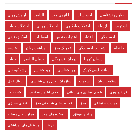
اخبار روانشناسی
احساسات
آناتومی مغز
آلزایمر
آرامش روان
استرس
ازدواج
اختلالات یادگیری
اختلالات روانی
اختلالات خواب
افسردگی
اعتیاد
اعتماد به نفس
اضطراب
اسکیزوفرنی
حافظه
تشخیص افسردگی
تحریک مغز
بهداشت روان
اوتیسم
درمان کرونا
درمان افسردگی
درمان آلزایمر
خواب
روانشناسی کودک
روانشناسی
روانشناس
رشد کودکان
سلامت روان
سلامت
سازمان نظام روان شناسی
زوال عقل
فرزندپروری
علایم بیماری های روانی
ضعف اعتماد به نفس
شخصیت
مهارت اجتماعی
مغز
فعالیت های شناختی مغز
فضای مجازی
والدین موفق
نیمکره های مغز
مهارت حل مسئله
کرونا
پروتکل های بهداشتی