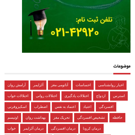
موضوعات
اخبار روانشناسی
احساسات
آناتومی مغز
آلزایمر
آرامش روان
استرس
ازدواج
اختلالات یادگیری
اختلالات روانی
اختلالات خواب
افسردگی
اعتیاد
اعتماد به نفس
اضطراب
اسکیزوفرنی
حافظه
تشخیص افسردگی
تحریک مغز
بهداشت روان
اوتیسم
درمان کرونا
درمان افسردگی
درمان آلزایمر
خواب