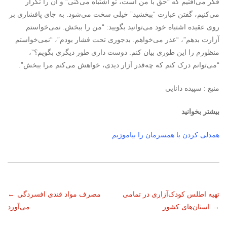
فکر می‌افتیم که “حق با من است، تو اشتباه می‌کنی” و آن را تکرار
می‌کنیم، گفتن عبارت “ببخشید” خیلی سخت می‌شود. به جای پافشاری بر
روی عقیده اشتباه خود می‌توانید بگویید: “من را ببخش. نمی‌خواستم
آزارت بدهم”، “عذر می‌خواهم. بدجوری تحت فشار بودم”، “نمی‌خواستم
منظورم را این طوری بیان کنم. دوست داری طور دیگری بگویم؟”،
“می‌توانم درک کنم که چه‌قدر آزار دیدی، خواهش می‌کنم مرا ببخش”.
منبع : سپیده دانایی
بیشتر بخوانید
همدلی کردن با همسرمان را بیاموزیم
ناوبری
تهیه اطلس کودک‌آزاری در تمامی
مصرف مواد قندی افسردگی
←
→
استان‌های کشور
می‌آورد
نوشته