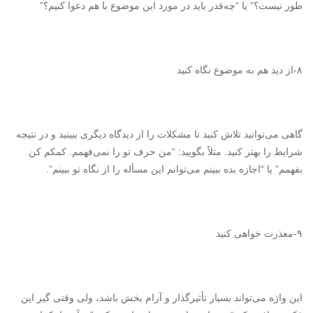
طور نیست؟” یا “چه‌قدر باید در مورد این موضوع با هم دعوا کنیم؟”
۸-از دید هم به موضوع نگاه کنید
گاهی می‌توانید تلاش کنید تا مشکلات را از دیدگاه دیگری ببینید و در نتیجه
شرایط را بهتر کنید. مثلاً بگویید: “من حرف تو را نمی‌فهمم. کمکم کن
بفهمم” یا “اجازه بده ببینم می‌توانم این مسأله را از نگاه تو ببینم”.
۹-معذرت خواهی کنید
این واژه می‌تواند بسیار تأثیرگذار و آرام بخش باشد، ولی وقتی گیر این