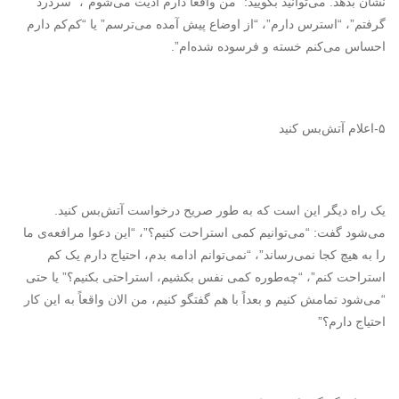
نشان بدهد. می‌توانید بگویید: “من واقعاً دارم اذیت می‌شوم”، “سردرد
گرفتم”، “استرس دارم”، “از اوضاع پیش آمده می‌ترسم” یا “کم‌کم دارم
احساس می‌کنم خسته و فرسوده شده‌ام”.
۵-اعلام آتش‌بس کنید
یک راه دیگر این است که به طور صریح درخواست آتش‌بس کنید.
می‌شود گفت: “می‌توانیم کمی استراحت کنیم؟”، “این دعوا مرافعه‌ی ما
را به هیچ کجا نمی‌رساند”، “نمی‌توانم ادامه بدم، احتیاج دارم یک کم
استراحت کنم”، “چه‌طوره کمی نفس بکشیم، استراحتی بکنیم؟” یا حتی
“می‌شود تمامش کنیم و بعداً با هم گفتگو کنیم، من الان واقعاً به این کار
احتیاج دارم؟”