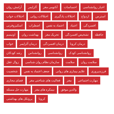
اخبار روانشناسی
احساسات
آناتومی مغز
آلزایمر
آرامش روان
استرس
ازدواج
اختلالات یادگیری
اختلالات روانی
اختلالات خواب
افسردگی
اعتیاد
اعتماد به نفس
اضطراب
اسکیزوفرنی
حافظه
تشخیص افسردگی
تحریک مغز
بهداشت روان
اوتیسم
درمان کرونا
درمان افسردگی
درمان آلزایمر
خواب
روانشناسی کودک
روانشناسی
روانشناس
رشد کودکان
سلامت روان
سلامت
سازمان نظام روان شناسی
زوال عقل
فرزندپروری
علایم بیماری های روانی
ضعف اعتماد به نفس
شخصیت
مهارت اجتماعی
مغز
فعالیت های شناختی مغز
فضای مجازی
والدین موفق
نیمکره های مغز
مهارت حل مسئله
کرونا
پروتکل های بهداشتی