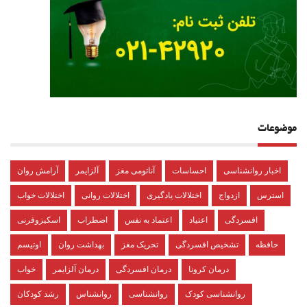
موضوعات
اخبار روانشناسی
احساسات
آناتومی مغز
آلزایمر
آرامش روان
استرس
ازدواج
اختلالات یادگیری
اختلالات روانی
اختلالات خواب
افسردگی
اعتیاد
اعتماد به نفس
اضطراب
اسکیزوفرنی
حافظه
تشخیص افسردگی
تحریک مغز
بهداشت روان
اوتیسم
درمان کرونا
درمان افسردگی
درمان آلزایمر
خواب
روانشناسی کودک
روانشناسی
روانشناس
رشد کودکان